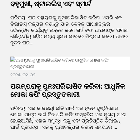
ବହୁମୁଖୀ, ଷ୍ଟାଇଲିସ୍ ଏବଂ ସ୍ମାର୍ଟ
ପରିଚୟ: ଘର ସହାୟତାକୁ ପୁନଃପରିଭାଷିତ କରିବା ଏପରି ଏକ
ଡିଭାଇସ୍ କଳ୍ପନା କରନ୍ତୁ ଯାହା କେବଳ ଆପଣଙ୍କର
ଦୈନନ୍ଦିନ କାର୍ଯ୍ୟକୁ ଉନ୍ନତ କରେ ନାହିଁ ବରଂ ଆପଣଙ୍କ ଘରର
ସୌନ୍ଦର୍ଯ୍ୟ ସହିତ ମଧ୍ୟ ସୁଗମ ଭାବରେ ମିଶ୍ରଣ କରେ। ଆମର
ନୂତନ ଘର...
୨୦୨୫-୦୧-୦୭
ପରମ୍ପରାକୁ ପୁନଃପରିଭାଷିତ କରିବା: ଆଧୁନିକ
ମୋକା କଫି ପ୍ରସ୍ତୁତକାରୀ
ପରିଚୟ: ଏକ କାଳଜୟୀ ରୀତି ପାଇଁ ଏକ ନୂତନ ଦୃଷ୍ଟିକୋଣ
ମୋକା ପାତ୍ର ଦୀର୍ଘ ଦିନ ଧରି କଫି ସଂସ୍କୃତିର ଏକ ମୁଖ୍ୟ ଅଂଶ
ହୋଇଆସିଛି, ଏହାର ସମୃଦ୍ଧ ବ୍ରୁ ଏବଂ ପ୍ରତିଷ୍ଠିତ ଡିଜାଇନ୍
ପାଇଁ ପ୍ରସିଦ୍ଧ। ଏହାକୁ ପୁନଃକଳ୍ପନା କରିବା ସମୟରେ ...