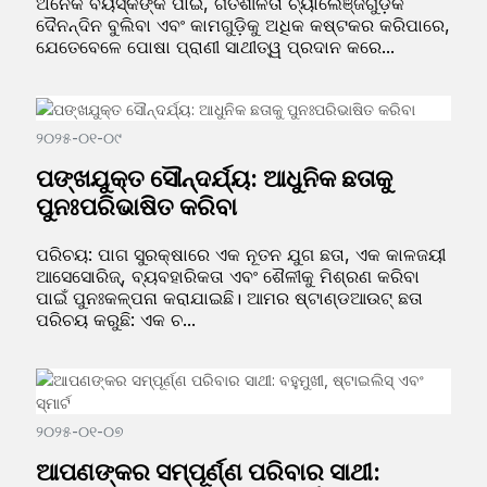
ଅନେକ ବୟସ୍କଙ୍କ ପାଇଁ, ଗତିଶୀଳତା ଚ୍ୟାଲେଞ୍ଜଗୁଡ଼ିକ
ଦୈନନ୍ଦିନ ବୁଲିବା ଏବଂ କାମଗୁଡ଼ିକୁ ଅଧିକ କଷ୍ଟକର କରିପାରେ,
ଯେତେବେଳେ ପୋଷା ପ୍ରାଣୀ ସାଥୀତ୍ୱ ପ୍ରଦାନ କରେ...
୨୦୨୫-୦୧-୦୯
ପଙ୍ଖଯୁକ୍ତ ସୌନ୍ଦର୍ଯ୍ୟ: ଆଧୁନିକ ଛତାକୁ
ପୁନଃପରିଭାଷିତ କରିବା
ପରିଚୟ: ପାଗ ସୁରକ୍ଷାରେ ଏକ ନୂତନ ଯୁଗ ଛତା, ଏକ କାଳଜୟୀ
ଆସେସୋରିଜ୍, ବ୍ୟବହାରିକତା ଏବଂ ଶୈଳୀକୁ ମିଶ୍ରଣ କରିବା
ପାଇଁ ପୁନଃକଳ୍ପନା କରାଯାଇଛି। ଆମର ଷ୍ଟାଣ୍ଡଆଉଟ୍ ଛତା
ପରିଚୟ କରୁଛି: ଏକ ଚ...
୨୦୨୫-୦୧-୦୭
ଆପଣଙ୍କର ସମ୍ପୂର୍ଣ୍ଣ ପରିବାର ସାଥୀ: