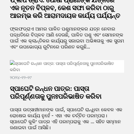
ଫ୍ଲଫଡ୍ରାଏ: ପୋଷା ପ୍ରାଣୀଙ୍କ ଯତ୍ନରେ
ଏକ ନୂତନ ବିପ୍ଳବ, କେଶ ସଫା କରିବା ଠାରୁ
ଆରମ୍ଭ କରି ଆରାମଦାୟକ କାର୍ଯ୍ୟ ପର୍ଯ୍ୟନ୍ତ
ଫ୍ଲଫଡ୍ରାଏ ଆମର ପାଳିତ ପଶୁମାନଙ୍କର ଯତ୍ନ ନେବାର
ପଦ୍ଧତିରେ ବିପ୍ଳବ ଆଣି ଦେଉଛି, ପାଳିତ ପଶୁ ଏବଂ ସେମାନଙ୍କ
ପାଇଁ ଏକ କ୍ଲାନ୍ତିକର କାର୍ଯ୍ୟରୁ ସଜାଇବା ଅଭିଜ୍ଞତାକୁ ଏକ ସୁଗମ
ଏବଂ ଉପଭୋଗ୍ୟ ରୁଟିନରେ ପରିଣତ କରୁଛି...
୨୦୨୪-୧୨-୧୯
ସ୍ପାଘେଟି ରନ୍ଧନ ପାତ୍ର: ପାସ୍ତା
ପରିପୂର୍ଣ୍ଣତାକୁ ପୁନଃପରିଭାଷିତ କରିବା
ପାସ୍ତା ଉତ୍ସାହୀମାନଙ୍କ ପାଇଁ, ସ୍ପାଘେଟି ରାନ୍ଧିବା କେବଳ ଏକ
ରୋଷେଇ କାର୍ଯ୍ୟ ନୁହେଁ - ଏହା ଏକ ଚର୍ଚ୍ଚିତ ପରମ୍ପରା।
ସ୍ପାଘେଟି କୁକିଂ ପାତ୍ର ଏହି ପରମ୍ପରାକୁ ଏକ ... ସହିତ ସମ୍ମାନ
ଜଣାଇବା ପାଇଁ ଆସିଛି।