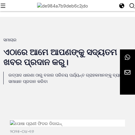
ସମାଚାର
ଏଠାରେ ଆମେ ଆପଣଙ୍କୁ ସଦ୍ୟତମ
ଖବର ପ୍ରଦାନ କରୁ।
ଉତ୍ପାଦ ଧାରଣା ଠାରୁ ବଜାର ପରିଚୟ ପର୍ଯ୍ୟନ୍ତ ଗ୍ରାହକମାନଙ୍କୁ ବ୍ୟାପକ
ସମାଧାନ ପ୍ରଦାନ କରିବା
୨୦୨୫-୦୪-୧୬