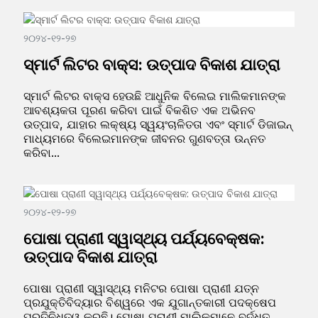
୨୦୨୪-୧୨-୨୭
ସ୍ମାର୍ଟ ଲିଟର ବାକ୍ସ: ଉତ୍ପାଦ ବିକାଶ ଯାତ୍ରା
ସ୍ମାର୍ଟ ଲିଟର ବାକ୍ସ ହେଉଛି ଆଧୁନିକ ବିଲେଇ ମାଲିକମାନଙ୍କ
ଆବଶ୍ୟକତା ପୂରଣ କରିବା ପାଇଁ ବିକଶିତ ଏକ ଅଭିନବ
ଉତ୍ପାଦ, ଯାହାର ଲକ୍ଷ୍ୟ ସ୍ୱୟଂଚାଳିତତା ଏବଂ ସ୍ମାର୍ଟ ଡିଜାଇନ୍
ମାଧ୍ୟମରେ ବିଲେଇମାନଙ୍କ ଜୀବନର ଗୁଣବତ୍ତା ଉନ୍ନତ
କରିବା...
୨୦୨୪-୧୨-୨୭
ପୋଷା ପ୍ରାଣୀ ସ୍ୱାସ୍ଥ୍ୟ ପର୍ଯ୍ୟବେକ୍ଷକ:
ଉତ୍ପାଦ ବିକାଶ ଯାତ୍ରା
ପୋଷା ପ୍ରାଣୀ ସ୍ୱାସ୍ଥ୍ୟ ମନିଟର ପୋଷା ପ୍ରାଣୀ ଯତ୍ନ
ପ୍ରଯୁକ୍ତିବିଦ୍ୟାର ବିଶ୍ୱରେ ଏକ ଯୁଗାନ୍ତକାରୀ ପଦକ୍ଷେପ
ପ୍ରତିନିଧିତ୍ୱ କରୁଛି। ପୋଷା ପ୍ରାଣୀ ମାଲିକମାନେ ବର୍ଦ୍ଧିତ