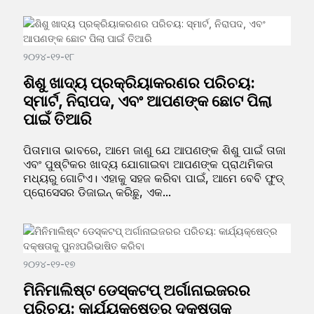
୨୦୨୪-୧୨-୧୮
ଶିଶୁ ଖାଦ୍ୟ ପ୍ରକ୍ରିୟାକରଣର ପରିଚୟ:
ସ୍ମାର୍ଟ, ନିରାପଦ, ଏବଂ ଆପଣଙ୍କ ଛୋଟ ପିଲା
ପାଇଁ ତିଆରି
ପିତାମାତା ଭାବରେ, ଆମେ ଜାଣୁ ଯେ ଆପଣଙ୍କ ଶିଶୁ ପାଇଁ ତାଜା
ଏବଂ ପୁଷ୍ଟିକର ଖାଦ୍ୟ ଯୋଗାଇବା ଆପଣଙ୍କ ପ୍ରାଥମିକତା
ମଧ୍ୟରୁ ଗୋଟିଏ। ଏହାକୁ ସହଜ କରିବା ପାଇଁ, ଆମେ ବେବି ଫୁଡ୍
ପ୍ରୋସେସର ଡିଜାଇନ୍ କରିଛୁ, ଏକ...
୨୦୨୪-୧୨-୧୭
ମିନିମାଲିଷ୍ଟ ଡେସ୍କଟପ୍ ଅର୍ଗାନାଇଜରର
ପରିଚୟ: କାର୍ଯ୍ୟକ୍ଷେତ୍ର ଦକ୍ଷତାକୁ