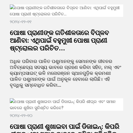
୨୦୨୪-୧୨-୧୧
ପୋଷା ପ୍ରାଣୀଙ୍କ ଗତିଶୀଳତାରେ ବିପ୍ଳବ
ଆଣିବା: ଏଥିପାଇଁ ବହୁମୁଖୀ ପୋଷା ପ୍ରାଣୀ
ଷ୍ଟ୍ରୋଲର ପରିଚିତ...
ଅଧିକ ପରିବାର ପାଳିତ ପଶୁମାନଙ୍କୁ ସେମାନଙ୍କ ଜୀବନର
ଅବିଚ୍ଛେଦ୍ୟ ସଦସ୍ୟ ଭାବରେ ଗ୍ରହଣ କରିବା ସହିତ, ମଲ୍ ଏବଂ
କ୍ୟାମ୍ପସାଇଟ୍ ଭଳି ମନୋରଞ୍ଜନ ସ୍ଥାନଗୁଡ଼ିକ କ୍ରମଶଃ
ପାଳିତ ପଶୁମାନଙ୍କ ପାଇଁ ଅନୁକୂଳ ହେବାରେ ଲାଗିଛି। ଏହି
ବୃଦ୍ଧିକୁ ସମ୍ବୋଧିତ କରିବା...
୨୦୨୪-୧୨-୧୦
ପୋଷା ପ୍ରାଣୀ ଶୁଖାଇବା ପାଇଁ ଡିଜାଇନ୍: କିପରି