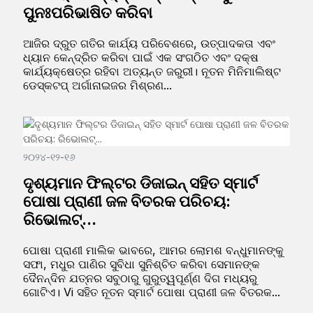
ପୁନଃପରିଭାଷିତ କରିବା
ଆଜିର ଦ୍ରୁତ ଗତିର କାର୍ଯ୍ୟ ପରିବେଶରେ, ଉତ୍ପାଦକତା ଏବଂ
ଧ୍ୟାନ କେନ୍ଦ୍ରିତ କରିବା ପାଇଁ ଏକ ସଂଗଠିତ ଏବଂ ଦକ୍ଷ
କାର୍ଯ୍ୟକ୍ଷେତ୍ର ରହିବା ଅତ୍ୟନ୍ତ ଜରୁରୀ। ନୂତନ ମିନିମାଲିଷ୍ଟ
ଡେସ୍କଟପ୍ ଅର୍ଗାନାଇଜର ମିଶ୍ରଣ...
୨୦୨୪-୧୨-୧୬
ଦୃଶ୍ୟମାନ ଫିଲ୍ଟର ଡିଜାଇନ୍ ସହିତ ସ୍ମାର୍ଟ
ପୋଷା ପ୍ରାଣୀ ଜଳ ବିତରକ ପରିଚୟ:
ରିଭୋଲଟ୍...
ପୋଷା ପ୍ରାଣୀ ମାଲିକ ଭାବରେ, ଆମର ଲୋମଶ ବନ୍ଧୁମାନଙ୍କୁ
ସଫା, ମଧୁର ପାଣିର ସୁବିଧା ସୁନିଶ୍ଚିତ କରିବା ସେମାନଙ୍କ
ଦୈନନ୍ଦିନ ଯତ୍ନର ସବୁଠାରୁ ଗୁରୁତ୍ୱପୂର୍ଣ୍ଣ ଦିଗ ମଧ୍ୟରୁ
ଗୋଟିଏ। Vi ସହିତ ନୂତନ ସ୍ମାର୍ଟ ପୋଷା ପ୍ରାଣୀ ଜଳ ବିତରକ...