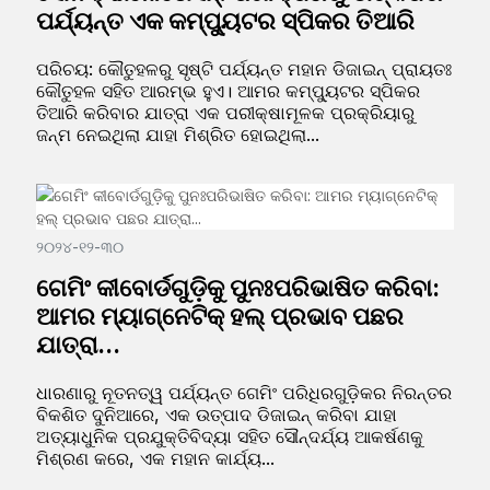
ପର୍ଯ୍ୟନ୍ତ ଏକ କମ୍ପ୍ୟୁଟର ସ୍ପିକର ତିଆରି
ପରିଚୟ: କୌତୁହଳରୁ ସୃଷ୍ଟି ପର୍ଯ୍ୟନ୍ତ ମହାନ ଡିଜାଇନ୍ ପ୍ରାୟତଃ
କୌତୁହଳ ସହିତ ଆରମ୍ଭ ହୁଏ। ଆମର କମ୍ପ୍ୟୁଟର ସ୍ପିକର
ତିଆରି କରିବାର ଯାତ୍ରା ଏକ ପରୀକ୍ଷାମୂଳକ ପ୍ରକ୍ରିୟାରୁ
ଜନ୍ମ ନେଇଥିଲା ଯାହା ମିଶ୍ରିତ ହୋଇଥିଲା...
୨୦୨୪-୧୨-୩୦
ଗେମିଂ କୀବୋର୍ଡଗୁଡ଼ିକୁ ପୁନଃପରିଭାଷିତ କରିବା:
ଆମର ମ୍ୟାଗ୍ନେଟିକ୍ ହଲ୍ ପ୍ରଭାବ ପଛର
ଯାତ୍ରା...
ଧାରଣାରୁ ନୂତନତ୍ୱ ପର୍ଯ୍ୟନ୍ତ ଗେମିଂ ପରିଧିରଗୁଡ଼ିକର ନିରନ୍ତର
ବିକଶିତ ଦୁନିଆରେ, ଏକ ଉତ୍ପାଦ ଡିଜାଇନ୍ କରିବା ଯାହା
ଅତ୍ୟାଧୁନିକ ପ୍ରଯୁକ୍ତିବିଦ୍ୟା ସହିତ ସୌନ୍ଦର୍ଯ୍ୟ ଆକର୍ଷଣକୁ
ମିଶ୍ରଣ କରେ, ଏକ ମହାନ କାର୍ଯ୍ୟ...