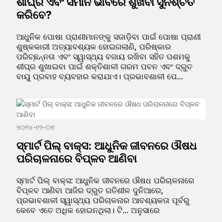
ଶୀଘ୍ର ଏବଂ ସମାନ ଭାବରେ ଶୁଖିବା ସୁନିଶ୍ଚିତ
କରିବେ?
ଆଧୁନିକ ପୋଷା ପ୍ରାଣୀମାନଙ୍କୁ ସଜାଡ଼ିବା ପାଇଁ ପୋଷା ପ୍ରାଣୀ
ଶୁଷ୍କକାରୀ ଅତ୍ୟାବଶ୍ୟକ ହୋଇଗଲାଣି, ପରିଷ୍କାର
ପରିଚ୍ଛନ୍ନତା ଏବଂ ସ୍ୱାସ୍ଥ୍ୟ ବଜାୟ ରଖିବା ସହିତ ପଶମକୁ
ଶୀଘ୍ର ଶୁଖାଇବା ପାଇଁ ଶକ୍ତିଶାଳୀ ଗରମ ପବନ ଏବଂ ଦ୍ରୁତ
ବାୟୁ ପ୍ରବାହ ବ୍ୟବହାର କରାଯାଏ। ପ୍ରଭାବଶାଳୀ ପେ...
୨୦୨୪-୧୨-୦୭
ସ୍ମାର୍ଟ ପିଲ୍ ବାକ୍ସ: ଆଧୁନିକ ଜୀବନରେ ଔଷଧ
ପରିଚାଳନାରେ ବିପ୍ଳବ ଆଣିବା
ସ୍ମାର୍ଟ ପିଲ୍ ବାକ୍ସ: ଆଧୁନିକ ଜୀବନରେ ଔଷଧ ପରିଚାଳନାରେ
ବିପ୍ଳବ ଆଣିବା ଆଜିର ଦ୍ରୁତ ଗତିଶୀଳ ଦୁନିଆରେ,
ପ୍ରଭାବଶାଳୀ ସ୍ୱାସ୍ଥ୍ୟ ପରିଚାଳନାର ଆବଶ୍ୟକତା ପୂର୍ବରୁ
କେବେ ଏତେ ଅଧିକ ହୋଇନଥିଲା। ଟି... ଅନୁସାରେ