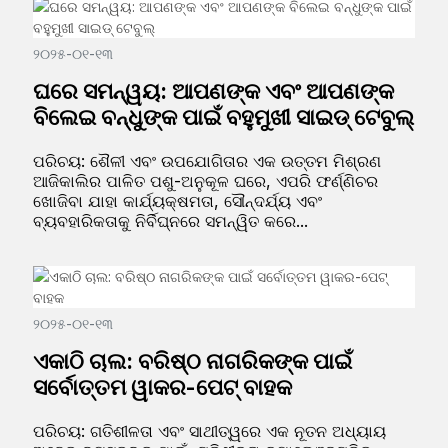
୨୦୨୫-୦୧-୧୩
ଘରେ ସମନ୍ୱୟ: ଆପଣଙ୍କ ଏବଂ ଆପଣଙ୍କ
ବିଲେଇ ବନ୍ଧୁଙ୍କ ପାଇଁ ବହୁମୁଖୀ ସାଇଡ୍ ଟେବୁଲ୍
ପରିଚୟ: ଶୈଳୀ ଏବଂ ଉପଯୋଗିତାର ଏକ ଉତ୍ତମ ମିଶ୍ରଣ
ଆଜିକାଲିର ପାଳିତ ପଶୁ-ଅନୁକୂଳ ଘରେ, ଏପରି ଫର୍ଣ୍ଣିଚର
ଖୋଜିବା ଯାହା କାର୍ଯ୍ୟକ୍ଷମତା, ସୌନ୍ଦର୍ଯ୍ୟ ଏବଂ
ବ୍ୟବହାରିକତାକୁ ନିର୍ବିଘ୍ନରେ ସମନ୍ୱିତ କରେ...
୨୦୨୫-୦୧-୧୩
ଏକାଠି ଚାଲ: ବରିଷ୍ଠ ନାଗରିକଙ୍କ ପାଇଁ
ସର୍ବୋତ୍ତମ ୱାକର-ପେଟ୍ ବାହକ
ପରିଚୟ: ଗତିଶୀଳତା ଏବଂ ସାଥୀତ୍ୱରେ ଏକ ନୂତନ ଅଧ୍ୟାୟ