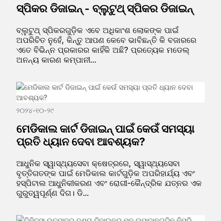
ସ୍ପିକର ଡିଜାଇନ୍ - ବ୍ଲୁଟୁଥ୍ ସ୍ପିକର ଡିଜାଇନ୍
ବ୍ଲୁଟୁଥ୍ ସ୍ପିକରଗୁଡ଼ିକ ଏବେ ଅଧିକାଂଶ ଲୋକଙ୍କ ପାଇଁ
ଅପରିଚିତ ନୁହେଁ, କିନ୍ତୁ ଆପଣ କେବେ ଭାବିଛନ୍ତି କି ବଜାରରେ
ଏତେ ବିଭିନ୍ନ ପ୍ରକାରର କାହିଁକି ଅଛି? ପ୍ରତ୍ୟେକ ମଡେଲ୍
ଅନନ୍ୟ କାରଣ କମ୍ପାନୀ...
୨୦୨୪-୧୦-୨୯
ମେଡିକାଲ କାର୍ଟ ଡିଜାଇନ୍ ପାଇଁ କେଉଁ ସମସ୍ୟା
ପ୍ରତି ଧ୍ୟାନ ଦେବା ଆବଶ୍ୟକ?
ଆଧୁନିକ ସ୍ୱାସ୍ଥ୍ୟସେବା କ୍ଷେତ୍ରରେ, ସ୍ୱାସ୍ଥ୍ୟସେବା
ବୃତ୍ତିଗତଙ୍କ ପାଇଁ ମେଡିକାଲ କାର୍ଟଗୁଡ଼ିକ ଅପରିହାର୍ଯ୍ୟ ଏବଂ
ହସ୍ପିଟାଲ ଆଧୁନିକୀକରଣ ଏବଂ ରୋଗୀ-କୈନ୍ଦ୍ରିକ ଯତ୍ନର ଏକ
ଗୁରୁତ୍ୱପୂର୍ଣ୍ଣ ଦିଗ। ଡି...