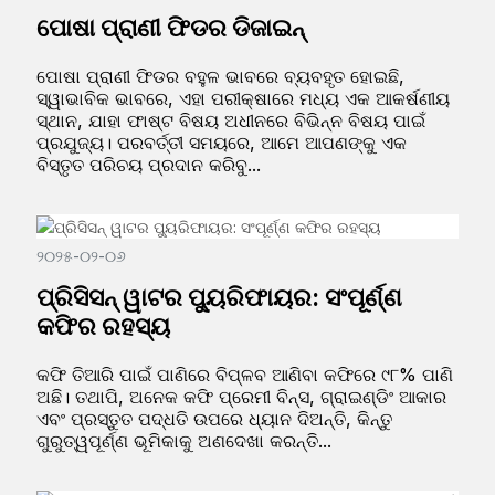
ପୋଷା ପ୍ରାଣୀ ଫିଡର ଡିଜାଇନ୍
ପୋଷା ପ୍ରାଣୀ ଫିଡର ବହୁଳ ଭାବରେ ବ୍ୟବହୃତ ହୋଇଛି,
ସ୍ୱାଭାବିକ ଭାବରେ, ଏହା ପରୀକ୍ଷାରେ ମଧ୍ୟ ଏକ ଆକର୍ଷଣୀୟ
ସ୍ଥାନ, ଯାହା ଫାଷ୍ଟ ବିଷୟ ଅଧୀନରେ ବିଭିନ୍ନ ବିଷୟ ପାଇଁ
ପ୍ରଯୁଜ୍ୟ। ପରବର୍ତ୍ତୀ ସମୟରେ, ଆମେ ଆପଣଙ୍କୁ ଏକ
ବିସ୍ତୃତ ପରିଚୟ ପ୍ରଦାନ କରିବୁ...
୨୦୨୫-୦୨-୦୬
ପ୍ରିସିସନ୍ ୱାଟର ପ୍ୟୁରିଫାୟର: ସଂପୂର୍ଣ୍ଣ
କଫିର ରହସ୍ୟ
କଫି ତିଆରି ପାଇଁ ପାଣିରେ ବିପ୍ଳବ ଆଣିବା କଫିରେ ୯୮% ପାଣି
ଅଛି। ତଥାପି, ଅନେକ କଫି ପ୍ରେମୀ ବିନ୍ସ, ଗ୍ରାଇଣ୍ଡିଂ ଆକାର
ଏବଂ ପ୍ରସ୍ତୁତ ପଦ୍ଧତି ଉପରେ ଧ୍ୟାନ ଦିଅନ୍ତି, କିନ୍ତୁ
ଗୁରୁତ୍ୱପୂର୍ଣ୍ଣ ଭୂମିକାକୁ ଅଣଦେଖା କରନ୍ତି...