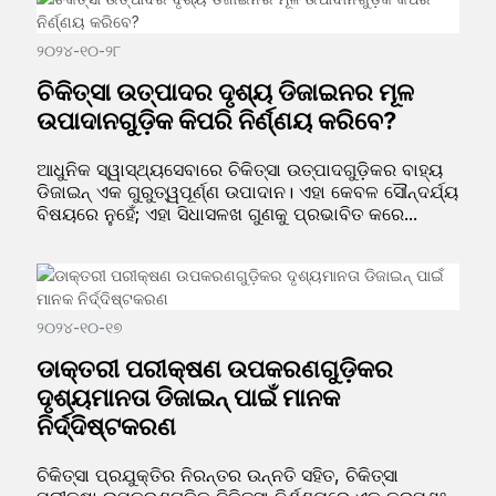
୨୦୨୪-୧୦-୨୮
ଚିକିତ୍ସା ଉତ୍ପାଦର ଦୃଶ୍ୟ ଡିଜାଇନର ମୂଳ
ଉପାଦାନଗୁଡ଼ିକ କିପରି ନିର୍ଣ୍ଣୟ କରିବେ?
ଆଧୁନିକ ସ୍ୱାସ୍ଥ୍ୟସେବାରେ ଚିକିତ୍ସା ଉତ୍ପାଦଗୁଡ଼ିକର ବାହ୍ୟ
ଡିଜାଇନ୍ ଏକ ଗୁରୁତ୍ୱପୂର୍ଣ୍ଣ ଉପାଦାନ। ଏହା କେବଳ ସୌନ୍ଦର୍ଯ୍ୟ
ବିଷୟରେ ନୁହେଁ; ଏହା ସିଧାସଳଖ ଗୁଣକୁ ପ୍ରଭାବିତ କରେ...
୨୦୨୪-୧୦-୧୭
ଡାକ୍ତରୀ ପରୀକ୍ଷଣ ଉପକରଣଗୁଡ଼ିକର
ଦୃଶ୍ୟମାନତା ଡିଜାଇନ୍ ପାଇଁ ମାନକ
ନିର୍ଦ୍ଦିଷ୍ଟକରଣ
ଚିକିତ୍ସା ପ୍ରଯୁକ୍ତିର ନିରନ୍ତର ଉନ୍ନତି ସହିତ, ଚିକିତ୍ସା