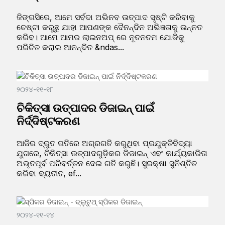
ଜିଙ୍ଗସିରେ, ଆମେ ସର୍ବଦା ଅଭିନବ ଉତ୍ପାଦ ସୃଷ୍ଟି କରିବାକୁ
ଚେଷ୍ଟା କରୁଛୁ ଯାହା ଆପଣଙ୍କ ଦୈନନ୍ଦିନ ଅଭିଜ୍ଞତାକୁ ଉନ୍ନତ
କରିବ। ଆମେ ଆମର ଲାଇନଅପ୍ ରେ ନୂତନତମ ଯୋଡିକୁ
ପରିଚିତ କରାଇ ଆନନ୍ଦିତ &ndas...
୨୦୨୪-୧୧-୧୮
ଚିକିତ୍ସା ଉତ୍ପାଦର ଡିଜାଇନ୍ ପାଇଁ
ନିର୍ଦ୍ଦିଷ୍ଟକରଣ
ଆଜିର ଦ୍ରୁତ ଗତିରେ ଅଗ୍ରଗତି କରୁଥିବା ପ୍ରଯୁକ୍ତିବିଦ୍ୟା
ଯୁଗରେ, ଚିକିତ୍ସା ଉତ୍ପାଦଗୁଡ଼ିକର ଡିଜାଇନ୍ ଏବଂ କାର୍ଯ୍ୟକାରିତା
ଅଭୂତପୂର୍ବ ପରିବର୍ତ୍ତନ ଦେଇ ଗତି କରୁଛି। ସୁରକ୍ଷା ସୁନିଶ୍ଚିତ
କରିବା ବ୍ୟତୀତ, ef...
୨୦୨୪-୧୧-୧୪