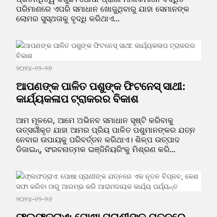
ପରିମାଣରେ ଏପରି ସମାଧାନ ଖୋଜୁଥିବାରୁ ଯାହା ସେମାନଙ୍କ
ଲୋମର ସୁସ୍ଥତାକୁ ବୃଦ୍ଧି କରିଥାଏ...
୨୦୨୪-୧୨-୨୭
ଆପଣଙ୍କ ପାଳିତ ପଶୁଙ୍କ ଫିଟନେସ୍ ସାଥୀ:
କାର୍ଯ୍ୟକଳାପ ଟ୍ରାକରର ବିକାଶ
ଆମ ମୂଳରେ, ଆମେ ଅଭିନବ ସମାଧାନ ସୃଷ୍ଟି କରିବାକୁ
ଉତ୍ସର୍ଗୀକୃତ ଯାହା ଆମର ପ୍ରିୟ ପାଳିତ ପଶୁମାନଙ୍କର ଯତ୍ନ
ନେବାର ଉପାୟକୁ ପରିବର୍ତ୍ତନ କରିଥାଏ। ଶିଳ୍ପ ଉତ୍ପାଦ
ଡିଜାଇନ୍, ସଂରଚନାତ୍ମକ ଇଞ୍ଜିନିୟରିଂକୁ ମିଶ୍ରଣ କରି...
୨୦୨୪-୧୨-୨୬