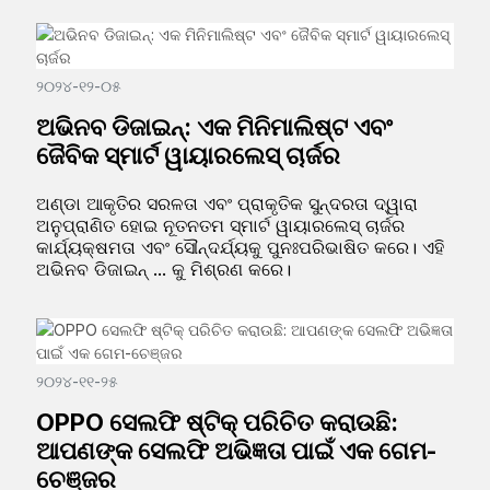
୨୦୨୪-୧୨-୦୫
ଅଭିନବ ଡିଜାଇନ୍: ଏକ ମିନିମାଲିଷ୍ଟ ଏବଂ
ଜୈବିକ ସ୍ମାର୍ଟ ୱାୟାରଲେସ୍ ଚାର୍ଜର
ଅଣ୍ଡା ଆକୃତିର ସରଳତା ଏବଂ ପ୍ରାକୃତିକ ସୁନ୍ଦରତା ଦ୍ୱାରା
ଅନୁପ୍ରାଣିତ ହୋଇ ନୂତନତମ ସ୍ମାର୍ଟ ୱାୟାରଲେସ୍ ଚାର୍ଜର
କାର୍ଯ୍ୟକ୍ଷମତା ଏବଂ ସୌନ୍ଦର୍ଯ୍ୟକୁ ପୁନଃପରିଭାଷିତ କରେ। ଏହି
ଅଭିନବ ଡିଜାଇନ୍ ... କୁ ମିଶ୍ରଣ କରେ।
୨୦୨୪-୧୧-୨୫
OPPO ସେଲଫି ଷ୍ଟିକ୍ ପରିଚିତ କରାଉଛି:
ଆପଣଙ୍କ ସେଲଫି ଅଭିଜ୍ଞତା ପାଇଁ ଏକ ଗେମ-
ଚେଞ୍ଜର