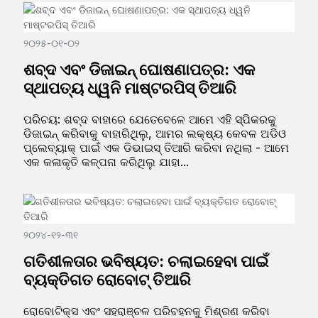
୨୦୨୫-୦୧-୦୨
ଶବ୍ଦ ଏବଂ ଡିଜାଇନ୍ ଘୋଷଣାପତ୍ର: ଏକ
ସ୍ଥାପତ୍ୟ ଧ୍ୱନି ମାଷ୍ଟରପିସ୍ ତିଆରି
ପରିଚୟ: ଶବ୍ଦ ବାହାରେ ଯେତେବେଳେ ଆମେ ଏହି ସ୍ପିକରକୁ
ଡିଜାଇନ୍ କରିବାକୁ ବାହାରିଥିଲୁ, ଆମର ଲକ୍ଷ୍ୟ କେବଳ ଅଡିଓ
ପ୍ଲେବ୍ୟାକ୍ ପାଇଁ ଏକ ଡିଭାଇସ୍ ତିଆରି କରିବା ନଥିଲା - ଆମେ
ଏକ କଳାକୃତି କଳ୍ପନା କରିଥିଲୁ ଯାହା...
୨୦୨୪-୧୨-୩୧
ଗତିଶୀଳତାର ଭବିଷ୍ୟତ: ଚଲାଇହେବା ପାଇଁ
ବ୍ୟକ୍ତିଗତ ରୋବୋଟ୍ ତିଆରି
ରୋବୋଟିକ୍ସ ଏବଂ ସହରାଞ୍ଚଳ ପରିବହନକୁ ମିଶ୍ରଣ କରିବା