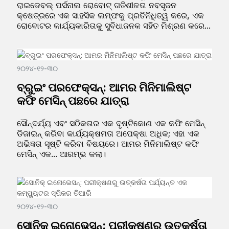
ରାଇଡେବଲ୍ ପର୍ସନାଲ ରୋବୋଟ୍ ଗତିଶୀଳତା ନବସୃଜନ
କ୍ଷେତ୍ରରେ ଏକ ସାହସିକ ଲମ୍ଫକୁ ପ୍ରତିନିଧିତ୍ୱ କରେ, ଏକ
ରୋବୋଟର କାର୍ଯ୍ୟକାରିତାକୁ ସୁବିଧାଜନକ ସହିତ ମିଶ୍ରଣ କରେ...
୨୦୨୪-୧୨-୩୦
ବ୍ରୁଇଂ ପରଫେକ୍ସନ୍: ଆମର ମିନିମାଲିଷ୍ଟ
କଫି ମେସିନ୍ ପଛରେ ଯାତ୍ରା
ସୌନ୍ଦର୍ଯ୍ୟ ଏବଂ ସଠିକତାର ଏକ ଦୃଷ୍ଟିକୋଣ ଏକ କଫି ମେସିନ୍
ଡିଜାଇନ୍ କରିବା କାର୍ଯ୍ୟକ୍ଷମତା ଅପେକ୍ଷା ଅଧିକ; ଏହା ଏକ
ଅଭିଜ୍ଞତା ସୃଷ୍ଟି କରିବା ବିଷୟରେ। ଆମର ମିନିମାଲିଷ୍ଟ କଫି
ମେସିନ୍ ଏକ... ଆରମ୍ଭ କଲା।
୨୦୨୪-୧୨-୩୦
ସୋନିକ୍ ଇନୋଭେସନ୍: ପରୀକ୍ଷଣରୁ ଉତ୍କର୍ଷତା