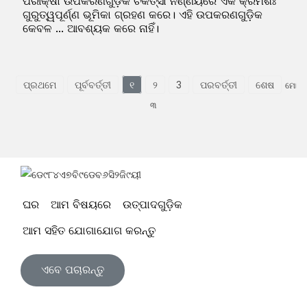
ପରୀକ୍ଷା ଉପକରଣଗୁଡ଼ିକ ଚିକିତ୍ସା ନିର୍ଣ୍ଣୟରେ ଏକ କ୍ରମଶଃ
ଗୁରୁତ୍ୱପୂର୍ଣ୍ଣ ଭୂମିକା ଗ୍ରହଣ କରେ। ଏହି ଉପକରଣଗୁଡ଼ିକ
କେବଳ ... ଆବଶ୍ୟକ କରେ ନାହିଁ।
ପ୍ରଥମେ
ପୂର୍ବବର୍ତ୍ତୀ
୧
୨
3
ପରବର୍ତ୍ତୀ
ଶେଷ
ମୋଟ
୩
ଘର
ଆମ ବିଷୟରେ
ଉତ୍ପାଦଗୁଡ଼ିକ
ଆମ ସହିତ ଯୋଗାଯୋଗ କରନ୍ତୁ
ଏବେ ପଚାରନ୍ତୁ