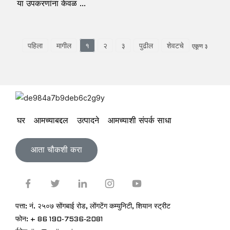
या उपकरणांना केवळ ...
पहिला
मागील
१
२
३
पुढील
शेवटचे
एकूण ३
घर
आमच्याबद्दल
उत्पादने
आमच्याशी संपर्क साधा
आता चौकशी करा
पत्ता: नं. २५०७ सोंगबाई रोड, लोंगटेंग कम्युनिटी, शियान स्ट्रीट
फोन: + 86 190-7536-2081