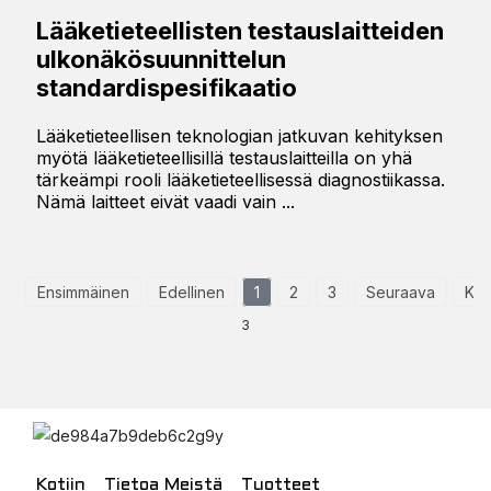
Lääketieteellisten testauslaitteiden
ulkonäkösuunnittelun
standardispesifikaatio
Lääketieteellisen teknologian jatkuvan kehityksen
myötä lääketieteellisillä testauslaitteilla on yhä
tärkeämpi rooli lääketieteellisessä diagnostiikassa.
Nämä laitteet eivät vaadi vain ...
Ensimmäinen
Edellinen
1
2
3
Seuraava
Kes
3
Kotiin
Tietoa Meistä
Tuotteet