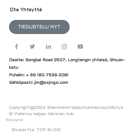
Ota Yhteyttä
TIEDUSTELU NYT
Osoite: Songbai Road 2507, Longtengin yhteisö, Shiyan-
katu
Puhelin: + 86 190-7536-2081
Sähköposti: jim@szjingxi.com
Copyright@2024 Shenzhenin laaduntarkastusyhdistys
© Yhdistys helppo tekninen tuki
Resource
Sivukartta
TOP-BLOGI