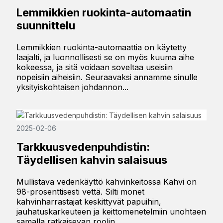
Lemmikkien ruokinta-automaatin
suunnittelu
Lemmikkien ruokinta-automaattia on käytetty
laajalti, ja luonnollisesti se on myös kuuma aihe
kokeessa, ja sitä voidaan soveltaa useisiin
nopeisiin aiheisiin. Seuraavaksi annamme sinulle
yksityiskohtaisen johdannon...
2025-02-06
Tarkkuusvedenpuhdistin:
Täydellisen kahvin salaisuus
Mullistava vedenkäyttö kahvinkeitossa Kahvi on
98-prosenttisesti vettä. Silti monet
kahvinharrastajat keskittyvät papuihin,
jauhatuskarkeuteen ja keittomenetelmiin unohtaen
samalla ratkaisevan roolin...