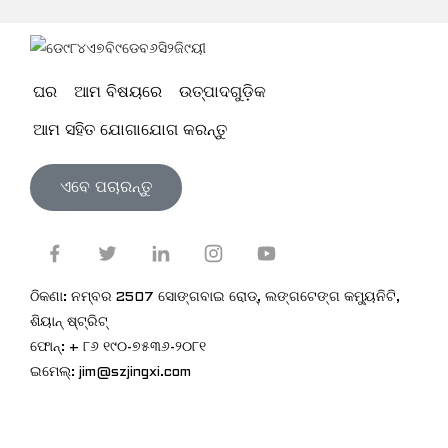
ଘର
ଆମ ବିଷୟରେ
ଉତ୍ପାଦଗୁଡ଼ିକ
ଆମ ସହିତ ଯୋଗାଯୋଗ କରନ୍ତୁ
ଏବେ ପଚାରନ୍ତୁ
ଠିକଣା: ନମ୍ବର 2507 ସୋଙ୍ଗବାଇ ରୋଡ୍, ଲଙ୍ଗଟେଙ୍ଗ କମ୍ୟୁନିଟି,
ଶିୟାନ୍ ଷ୍ଟ୍ରିଟ୍
ଫୋନ୍: + ୮୬ ୧୯୦-୭୫୩୬-୨୦୮୧
ଇମେଲ୍: jim@szjingxi.com