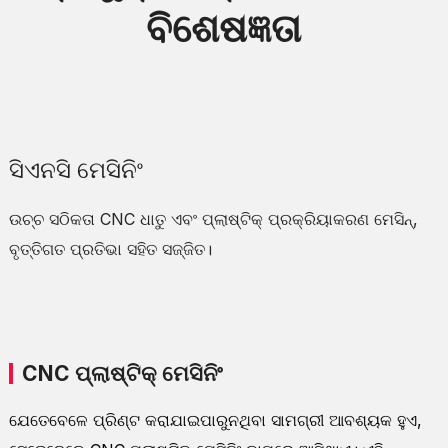
ବିଶେଷଜ୍ଞତା
ସିଏନସି ମେସିନିଂ
ଉଚ୍ଚ ସଠିକତା CNC ଧାତୁ ଏବଂ ପ୍ଲାଷ୍ଟିକ୍ ପ୍ରକ୍ରିୟାକରଣ ମେସିନ୍,
ବୃତ୍ତିଗତ ପ୍ରତିଭା ସହିତ ସଜ୍ଜିତ।
CNC ପ୍ଲାଷ୍ଟିକ୍ ମେସିନିଂ
ଯେତେବେଳେ ପ୍ରିଣ୍ଟ କରାଯାଇପାରୁନଥିବା ସାମଗ୍ରୀ ଆବଶ୍ୟକ ହୁଏ,