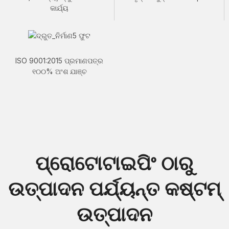
କାର୍ଯ୍ୟ
ISO 9001:2015 ପ୍ରମାଣପତ୍ର
୧୦୦% ଅଂଶ ଯାଞ୍ଚ
ପ୍ରୋଟୋଟାଇପିଂ ଠାରୁ
ଉତ୍ପାଦନ ପର୍ଯ୍ୟନ୍ତ କଷ୍ଟମ୍
ଉତ୍ପାଦନ