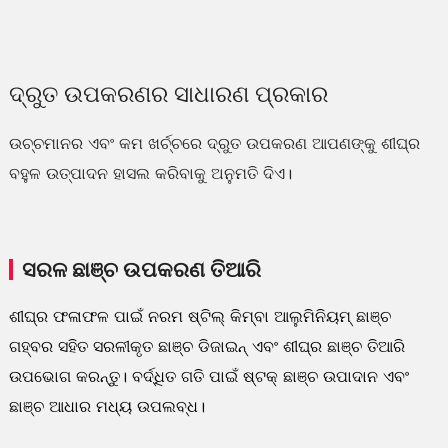
ଦ୍ରୁତ ଉପକରଣର ସାଧାରଣ ପ୍ରକାର
ଉଚ୍ଚମାନର ଏବଂ କମ ଖର୍ଚ୍ଚରେ ଦ୍ରୁତ ଉପକରଣ ଆପଣଙ୍କୁ ଶୀଘ୍ର
ବହୁଳ ଉତ୍ପାଦନ ହାସଲ କରିବାକୁ ଅନୁମତି ଦିଏ।
ସରଳ ଛାଞ୍ଚ ଉପକରଣ ତିଆରି
ଶୀଘ୍ର ଫଳାଫଳ ପାଇଁ ନରମ ଷ୍ଟିଲ୍ କିମ୍ବା ଆଲୁମିନିୟମ୍ ଛାଞ୍ଚ
ଗହ୍ବର ସହିତ ସରଳୀକୃତ ଛାଞ୍ଚ ଡିଜାଇନ୍ ଏବଂ ଶୀଘ୍ର ଛାଞ୍ଚ ତିଆରି
ଉପଭୋଗ କରନ୍ତୁ। ବର୍ଦ୍ଧିତ ଗତି ପାଇଁ ଷ୍ଟକ୍ ଛାଞ୍ଚ ଉପାଦାନ ଏବଂ
ଛାଞ୍ଚ ଆଧାର ମଧ୍ୟ ଉପଲବ୍ଧ।