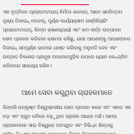
ଏକ ବୃତ୍ତିଗତ ପ୍ରୋଟୋଟାଇପ୍ ନିର୍ମାତା ଭାବରେ, ଆମେ ସର୍ବୋତ୍ତମ
ଦୃଶ୍ୟ ଡିଜାଇନ୍ ମଡେଲ୍, ପୂର୍ଣ୍ଣ-କାର୍ଯ୍ୟକ୍ଷମ ଇଞ୍ଜିନିୟରିଂ
ପ୍ରୋଟୋଟାଇପ୍, କିମ୍ବା କ୍ଷଣସ୍ଥାୟୀ ଏବଂ କମ-ଖର୍ଚ୍ଚ ଉତ୍ପାଦନ
ସେବା ପ୍ରଦାନ କରିବାର କ୍ଷମତା ରଖିଛୁ, ଯାହା ଆପଣଙ୍କୁ ଆପଣଙ୍କର
ଡିଜାଇନ୍ ସମ୍ପୂର୍ଣ୍ଣ ଭାବରେ ଯାଞ୍ଚ କରିବାକୁ ଅନୁମତି ଦେବ ଏବଂ
ଉତ୍ପାଦ ବିକାଶର ପ୍ରମୁଖ ଉପାଦାନଗୁଡ଼ିକ ଉପରେ ଧ୍ୟାନ କେନ୍ଦ୍ରିତ
କରିବାରେ ସାହାଯ୍ୟ କରିବ।
ଆମେ ସେବା କରୁଥିବା ଗ୍ରାହକମାନେ
ଜିଙ୍ଗସି ଉତ୍କୃଷ୍ଟ ବିଶ୍ୱସ୍ତରୀୟ ସେବା ପ୍ରଦାନ କରେ ଏବଂ ଏହାର ଏକ
ବଡ଼ ଏବଂ ଦ୍ରୁତ ଗତିରେ ବଢ଼ୁଥିବା ଗ୍ରାହକ ଆଧାର ଅଛି। ଆମର
ଗ୍ରାହକମାନେ ସାରା ବିଶ୍ୱରେ ଅବସ୍ଥିତ ଏବଂ ବିଭିନ୍ନ ଶିଳ୍ପରୁ
ଆସିଛନ୍ତି। ଏହା ସ୍ୱାଧୀନ ଉଦ୍ଭାବକ କିମ୍ବା ଡିଜାଇନରଙ୍କଠାରୁ