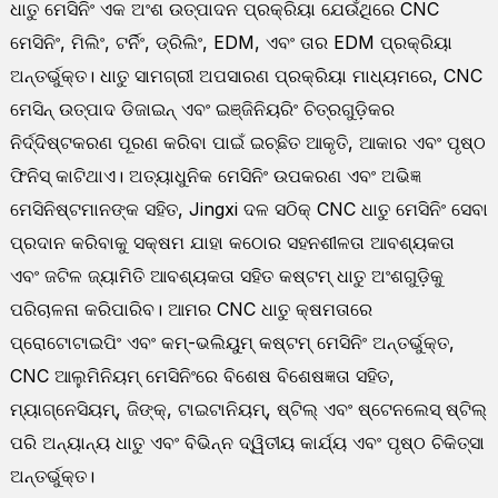
ଧାତୁ ମେସିନିଂ ଏକ ଅଂଶ ଉତ୍ପାଦନ ପ୍ରକ୍ରିୟା ଯେଉଁଥିରେ CNC
ମେସିନିଂ, ମିଲିଂ, ଟର୍ନିଂ, ଡ୍ରିଲିଂ, EDM, ଏବଂ ତାର EDM ପ୍ରକ୍ରିୟା
ଅନ୍ତର୍ଭୁକ୍ତ। ଧାତୁ ସାମଗ୍ରୀ ଅପସାରଣ ପ୍ରକ୍ରିୟା ମାଧ୍ୟମରେ, CNC
ମେସିନ୍ ଉତ୍ପାଦ ଡିଜାଇନ୍ ଏବଂ ଇଞ୍ଜିନିୟରିଂ ଚିତ୍ରଗୁଡ଼ିକର
ନିର୍ଦ୍ଦିଷ୍ଟକରଣ ପୂରଣ କରିବା ପାଇଁ ଇଚ୍ଛିତ ଆକୃତି, ଆକାର ଏବଂ ପୃଷ୍ଠ
ଫିନିସ୍ କାଟିଥାଏ। ଅତ୍ୟାଧୁନିକ ମେସିନିଂ ଉପକରଣ ଏବଂ ଅଭିଜ୍ଞ
ମେସିନିଷ୍ଟମାନଙ୍କ ସହିତ, Jingxi ଦଳ ସଠିକ୍ CNC ଧାତୁ ମେସିନିଂ ସେବା
ପ୍ରଦାନ କରିବାକୁ ସକ୍ଷମ ଯାହା କଠୋର ସହନଶୀଳତା ଆବଶ୍ୟକତା
ଏବଂ ଜଟିଳ ଜ୍ୟାମିତି ଆବଶ୍ୟକତା ସହିତ କଷ୍ଟମ୍ ଧାତୁ ଅଂଶଗୁଡ଼ିକୁ
ପରିଚାଳନା କରିପାରିବ। ଆମର CNC ଧାତୁ କ୍ଷମତାରେ
ପ୍ରୋଟୋଟାଇପିଂ ଏବଂ କମ୍-ଭଲିୟୁମ୍ କଷ୍ଟମ୍ ମେସିନିଂ ଅନ୍ତର୍ଭୁକ୍ତ,
CNC ଆଲୁମିନିୟମ୍ ମେସିନିଂରେ ବିଶେଷ ବିଶେଷଜ୍ଞତା ସହିତ,
ମ୍ୟାଗ୍ନେସିୟମ୍, ଜିଙ୍କ୍, ଟାଇଟାନିୟମ୍, ଷ୍ଟିଲ୍ ଏବଂ ଷ୍ଟେନଲେସ୍ ଷ୍ଟିଲ୍
ପରି ଅନ୍ୟାନ୍ୟ ଧାତୁ ଏବଂ ବିଭିନ୍ନ ଦ୍ୱିତୀୟ କାର୍ଯ୍ୟ ଏବଂ ପୃଷ୍ଠ ଚିକିତ୍ସା
ଅନ୍ତର୍ଭୁକ୍ତ।