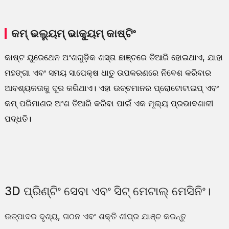
କମ୍ ଭଲ୍ୟୁମ୍ ଭାକ୍ୟୁମ୍ କାଷ୍ଟିଂ
କାଷ୍ଟ ୟୁରେଥେନ ଅଂଶଗୁଡ଼ିକ ଶସ୍ତା ଛାଞ୍ଚରେ ତିଆରି ହୋଇଥାଏ, ଯାହା
ମହଙ୍ଗା ଏବଂ ସମୟ ସାପେକ୍ଷ ଧାତୁ ଉପକରଣରେ ନିବେଶ କରିବାର
ଆବଶ୍ୟକତାକୁ ଦୂର କରିଥାଏ। ଏହା ଉଚ୍ଚମାନର ପ୍ରୋଟୋଟାଇପ୍ ଏବଂ
କମ୍ ପରିମାଣର ଅଂଶ ତିଆରି କରିବା ପାଇଁ ଏକ ମୂଲ୍ୟ ପ୍ରଭାବଶାଳୀ
ପଦ୍ଧତି।
3D ପ୍ରିଣ୍ଟିଂ ସେବା ଏବଂ ସିଟ୍ ମେଟାଲ୍ ମେସିନିଂ।
ଉତ୍ପାଦର ଦୃଶ୍ୟ, ଗଠନ ଏବଂ ଶକ୍ତି ଶୀଘ୍ର ଯାଞ୍ଚ କରନ୍ତୁ