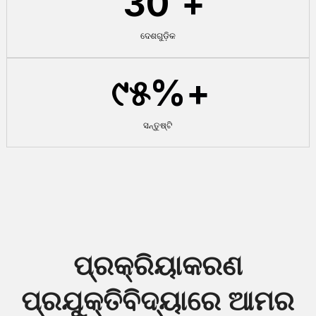
30
+
ଦେଶଗୁଡ଼ିକ
୯୫
%+
ସନ୍ତୁଷ୍ଟି
ପ୍ରକ୍ରିୟାକରଣ
ପ୍ରଯୁକ୍ତିବିଦ୍ୟାରେ ଆମର