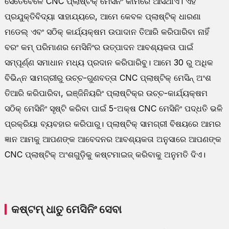
ସେତେବେଳେ CNC ପ୍ଲାଷ୍ଟିକ୍ ମେସିନିଂ କାମରେ ଆସିଥାଏ। ଏହି
ପ୍ରଯୁକ୍ତିବିଦ୍ୟା ସାହାଯ୍ୟରେ, ଆମେ କେବଳ ପ୍ଲାଷ୍ଟିକ୍ ଧାରଣା
ମଡେଲ୍ ଏବଂ ସଠିକ୍ କାର୍ଯ୍ୟକ୍ଷମ ଉପାଦାନ ତିଆରି କରିପାରିବା ନାହିଁ
ବରଂ କମ୍ ପରିମାଣର ମେସିନିଂର ଉତ୍ପାଦନ ଆବଶ୍ୟକତା ପାଇଁ
ସମ୍ପୂର୍ଣ୍ଣ ସମାଧାନ ମଧ୍ୟ ପ୍ରଦାନ କରିପାରିବୁ। ଆମେ 30 ରୁ ଅଧିକ
ବିଭିନ୍ନ ସାମଗ୍ରୀରୁ ଉଚ୍ଚ-ଗୁଣବତ୍ତା CNC ପ୍ଲାଷ୍ଟିକ୍ ମେସିନ୍ ଅଂଶ
ତିଆରି କରିପାରିବା, ଇଞ୍ଜିନିୟରିଂ ପ୍ଲାଷ୍ଟିକ୍‌ର ଉଚ୍ଚ-କାର୍ଯ୍ୟକ୍ଷମ
ସଠିକ୍ ମେସିନିଂ ସୃଷ୍ଟି କରିବା ପାଇଁ 5-ଅକ୍ଷ CNC ମେସିନିଂ ପଦ୍ଧତି ଭଳି
ପ୍ରକ୍ରିୟା ବ୍ୟବହାର କରିପାରୁ। ପ୍ଲାଷ୍ଟିକ୍ ସାମଗ୍ରୀ ବିଷୟରେ ଆମର
ଜ୍ଞାନ ଆମକୁ ଆପଣଙ୍କ ଆବେଦନର ଆବଶ୍ୟକତା ଅନୁସାରେ ଆପଣଙ୍କ
CNC ପ୍ଲାଷ୍ଟିକ୍ ଅଂଶଗୁଡ଼ିକୁ କଷ୍ଟମାଇଜ୍ କରିବାକୁ ଅନୁମତି ଦିଏ।
କଷ୍ଟମ୍ ଧାତୁ ମେସିନିଂ ସେବା