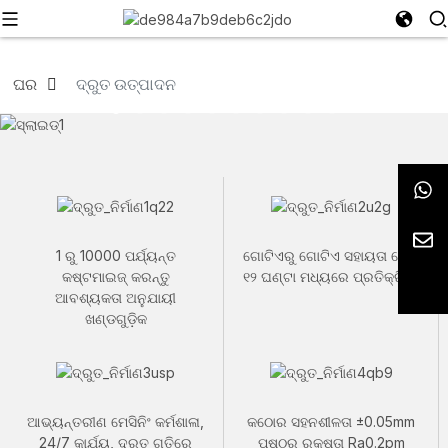
ଘର
ଦ୍ରୁତ ଉତ୍ପାଦନ
1 ରୁ 10000 ପର୍ଯ୍ୟନ୍ତ
ଗୋଟିଏରୁ ଗୋଟିଏ ସହାୟତା ସେବା
କଷ୍ଟମାଇଜ୍ କରନ୍ତୁ
୧୨ ଘଣ୍ଟା ମଧ୍ୟରେ ପ୍ରତିକ୍ରିୟା
ଆବଶ୍ୟକତା ଅନୁଯାୟୀ
ଖଣ୍ଡଗୁଡ଼ିକ
ଆଭ୍ୟନ୍ତରୀଣ ମେସିନିଂ କର୍ମଶାଳା,
କଠୋର ସହନଶୀଳତା ±0.05mm
24/7 କାର୍ଯ୍ୟ, ଦ୍ରୁତ ଗତିରେ
ପୃଷ୍ଠର ରୁକ୍ଷତା Ra0.2pm