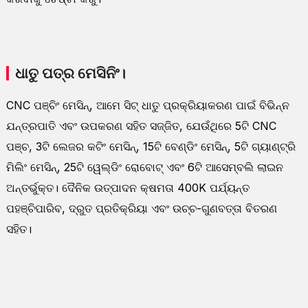
ଧାତୁ ପତ୍ର ମେସିନିଂ।
CNC ପଞ୍ଚିଂ ମେସିନ୍, ଆମେ ସିଟ୍ ଧାତୁ ପ୍ରକ୍ରିୟାକରଣ ପାଇଁ ବିଭିନ୍ନ
ଯନ୍ତ୍ରପାତି ଏବଂ ଉପକରଣ ସହିତ ସଜ୍ଜିତ, ଯେଉଁଥିରେ 5ଟି CNC
ପଞ୍ଚ, 3ଟି ଲେଜର କଟିଂ ମେସିନ୍, 15ଟି ବେଣ୍ଡିଂ ମେସିନ୍, 5ଟି ଗ୍ୟାଣ୍ଟ୍ରି
ମିଲିଂ ମେସିନ୍, 25ଟି ୱେଲ୍ଡିଂ ରୋବୋଟ୍ ଏବଂ 6ଟି ଆସେମ୍ବଲି ଲାଇନ
ଅନ୍ତର୍ଭୁକ୍ତ। ଦୈନିକ ଉତ୍ପାଦନ କ୍ଷମତା 400K ପର୍ଯ୍ୟନ୍ତ
ପହଞ୍ଚିପାରିବ, ଦ୍ରୁତ ପ୍ରତିକ୍ରିୟା ଏବଂ ଉଚ୍ଚ-ଗୁଣବତ୍ତା ବିତରଣ
ସହିତ।