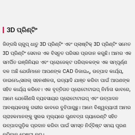
3D ପ୍ରିଣ୍ଟିଂ
ଜିଙ୍ଗସି ଗ୍ରୁପ୍ ଧାତୁ 3D ପ୍ରିଣ୍ଟିଂ ଏବଂ ପ୍ଲାଷ୍ଟିକ୍ 3D ପ୍ରିଣ୍ଟିଂ ସମେତ
3D ପ୍ରିଣ୍ଟିଂ ସେବାର ଏକ ବିସ୍ତୃତ ପରିସର ପ୍ରଦାନ କରୁଛି। ଆମର ଏକ
ସମର୍ପିତ ଇଞ୍ଜିନିୟର ଏବଂ ପ୍ରୋଜେକ୍ଟ ପରିଚାଳକଙ୍କ ଏକ ସମ୍ପୂର୍ଣ୍ଣ
ଦଳ ଅଛି ଯେଉଁମାନେ ଆପଣଙ୍କ CAD ଡିଜାଇନ୍, ଉତ୍ପାଦ କାର୍ଯ୍ୟ,
ଡାଇମେନ୍ସନାଲ୍ ସହନଶୀଳତା, ଇତ୍ୟାଦି ଯାଞ୍ଚ କରିବା ପାଇଁ ଆପଣଙ୍କ
ସହିତ କାର୍ଯ୍ୟ କରିବେ। ଏକ ବୃତ୍ତିଗତ ପ୍ରୋଟୋଟାଇପ୍ ନିର୍ମାତା ଭାବରେ,
ଆମେ ଯେକୌଣସି ବ୍ୟବସାୟର ପ୍ରୋଟୋଟାଇପ୍ ଏବଂ ଉତ୍ପାଦନ
ଆବଶ୍ୟକତାକୁ ଗଭୀର ଭାବରେ ବୁଝିପାରୁଛୁ। ଆମେ ବିଶ୍ୱବ୍ୟାପୀ ଆମର
ଗ୍ରାହକମାନଙ୍କୁ ସୁଲଭ ମୂଲ୍ୟରେ ଗୁଣବତ୍ତା ଗ୍ୟାରେଣ୍ଟି ସହିତ
ଉତ୍ପାଦଗୁଡ଼ିକ ପ୍ରଦାନ କରିବା ପାଇଁ ସମସ୍ତ ନିର୍ଦ୍ଦିଷ୍ଟ ସମୟ ପୂରଣ
କରିବାକୁ ଚେଷ୍ଟା କରୁ।