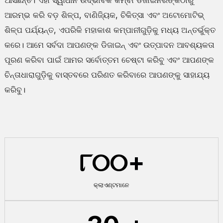
ଆରମ୍ଭ କରି ବଡ଼ ଶିଳ୍ପ, ବାଣିଜ୍ୟିକ, ଚିକିତ୍ସା ଏବଂ ଅଟୋମୋଟିଭ୍
ଶିଳ୍ପ ପର୍ଯ୍ୟନ୍ତ, ଏପରିକି ମହାକାଶ କମ୍ପାନୀଗୁଡ଼ିକୁ ମଧ୍ୟ ଅନ୍ତର୍ଭୁକ୍ତ
କରେ। ଆମେ ସର୍ବଦା ଆପଣଙ୍କ ଡିଜାଇନ୍ ଏବଂ ଉତ୍ପାଦନ ଆବଶ୍ୟକତା
ପୂରଣ କରିବା ପାଇଁ ଆମର ସର୍ବୋତ୍ତମ ଚେଷ୍ଟା କରିବୁ ଏବଂ ଆପଣଙ୍କ
ଚିନ୍ତାଧାରାଗୁଡ଼ିକୁ ବାସ୍ତବରେ ପରିଣତ କରିବାରେ ଆପଣଙ୍କୁ ସାହାଯ୍ୟ
କରିବୁ।
୮୦୦
+
କ୍ଲାଏଣ୍ଟମାନେ