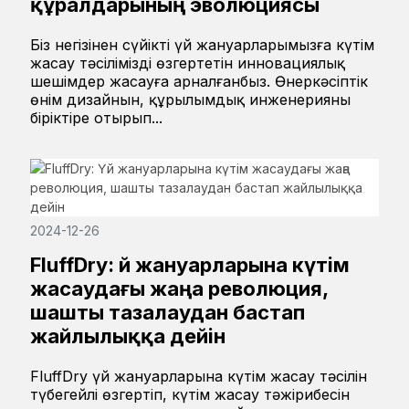
құралдарының эволюциясы
Біз негізінен сүйікті үй жануарларымызға күтім
жасау тәсілімізді өзгертетін инновациялық
шешімдер жасауға арналғанбыз. Өнеркәсіптік
өнім дизайнын, құрылымдық инженерияны
біріктіре отырып...
2024-12-26
FluffDry: Үй жануарларына күтім
жасаудағы жаңа революция,
шашты тазалаудан бастап
жайлылыққа дейін
FluffDry үй жануарларына күтім жасау тәсілін
түбегейлі өзгертіп, күтім жасау тәжірибесін