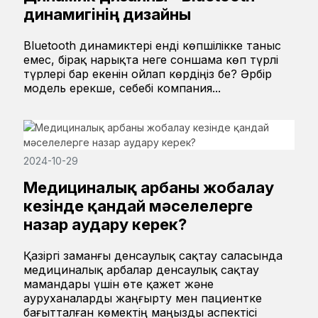
динамигінің дизайны
Bluetooth динамиктері енді көпшілікке таныс
емес, бірақ нарықта неге соншама көп түрлі
түрлері бар екенін ойлап көрдіңіз бе? Әрбір
модель ерекше, себебі компания...
2024-10-29
Медициналық арбаны жобалау
кезінде қандай мәселелерге
назар аудару керек?
Қазіргі заманғы денсаулық сақтау саласында
медициналық арбалар денсаулық сақтау
мамандары үшін өте қажет және
ауруханаларды жаңғырту мен пациентке
бағытталған көмектің маңызды аспектісі