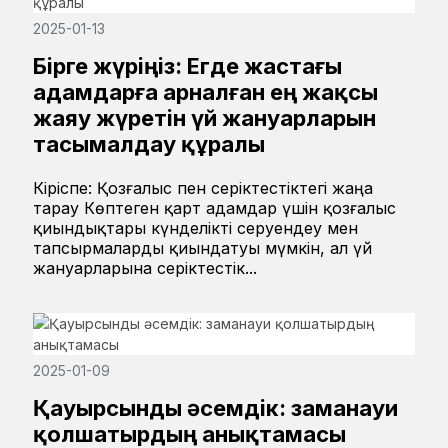
2025-01-13
Бірге жүріңіз: Егде жастағы
адамдарға арналған ең жақсы
жаяу жүретін үй жануарларын
тасымалдау құралы
Кіріспе: Қозғалыс пен серіктестіктегі жаңа
тарау Көптеген қарт адамдар үшін қозғалыс
қиындықтары күнделікті серуендеу мен
тапсырмаларды қиындатуы мүмкін, ал үй
жануарларына серіктестік...
2025-01-09
Қауырсынды әсемдік: заманауи
қолшатырдың анықтамасы