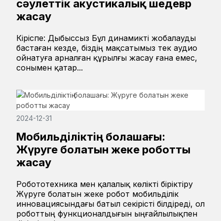
сәулеттік акустикалық шедевр
жасау
Кіріспе: Дыбыссыз Бұл динамикті жобалауды
бастаған кезде, біздің мақсатымыз тек аудио
ойнатуға арналған құрылғы жасау ғана емес,
сонымен қатар...
2024-12-31
Мобильділіктің болашағы:
Жүруге болатын жеке роботты
жасау
Робототехника мен қалалық көлікті біріктіру
Жүруге болатын жеке робот мобильділік
инновациясындағы батыл секірісті білдіреді, ол
роботтың функционалдығын ыңғайлылықпен