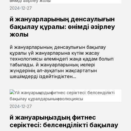
2024-12-27
Үй жануарларының денсаулығын
бақылау құралы: өнімді әзірлеу
жолы
Үй жануарларының денсаулығын бақылау
құралы үй жануарларына күтім жасау
технологиясы әлеміндегі жаңа қадам болып
табылады. Үй жануарларының иелері
жүндерінің әл-ауқатын жақсартатын
шешімдерді іздейтіндіктен...
2024-12-27
Үй жануарыңыздың фитнес
серіктесі: белсенділікті бақылау