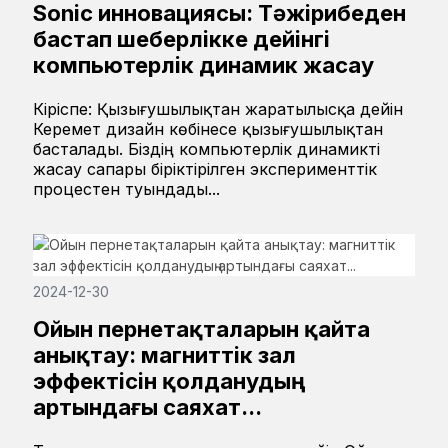
Sonic инновациясы: Тәжірибеден
бастап шеберлікке дейінгі
компьютерлік динамик жасау
Кіріспе: Қызығушылықтан жаратылысқа дейін
Керемет дизайн көбінесе қызығушылықтан
басталады. Біздің компьютерлік динамикті
жасау сапары біріктірілген эксперименттік
процестен туындады...
2024-12-30
Ойын пернетақталарын қайта
анықтау: магниттік зал
эффектісін қолданудың
артындағы саяхат...