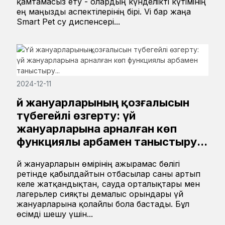
қамтамасыз ету - олардың күнделікті күтімінің
ең маңызды аспектілерінің бірі. Vi бар жаңа
Smart Pet су диспенсері...
2024-12-11
Үй жануарларының қозғалысын
түбегейлі өзгерту: үй
жануарларына арналған көп
функциялы арбамен таныстыру...
Үй жануарларын өмірінің ажырамас бөлігі
ретінде қабылдайтын отбасылар саны артып
келе жатқандықтан, сауда орталықтары мен
лагерьлер сияқты демалыс орындары үй
жануарларына қолайлы бола бастады. Бұл
өсімді шешу үшін...