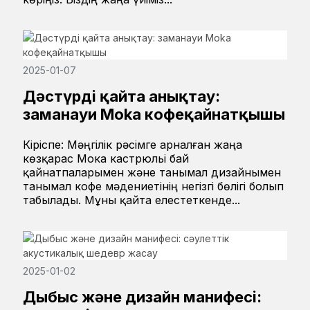
2025-01-07
Дәстүрді қайта анықтау:
заманауи Moka кофеқайнатқышы
Кіріспе: Мәңгілік рәсімге арналған жаңа
көзқарас Мока кастрюльі бай
қайнатпаларымен және танымал дизайнымен
танымал кофе мәдениетінің негізгі бөлігі болып
табылады. Мұны қайта елестеткенде...
2025-01-02
Дыбыс және дизайн манифесі: