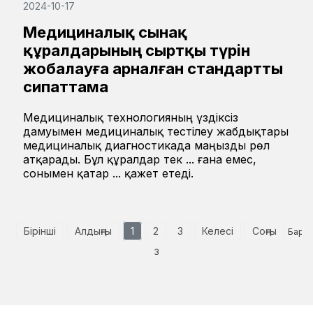
2024-10-17
Медициналық сынақ
құралдарының сыртқы түрін
жобалауға арналған стандартты
сипаттама
Медициналық технологияның үздіксіз
дамуымен медициналық тестілеу жабдықтары
медициналық диагностикада маңызды рөл
атқарады. Бұл құралдар тек ... ғана емес,
сонымен қатар ... қажет етеді.
Бірінші
Алдыңғы
1
2
3
Келесі
Соңғы
Барлы
3