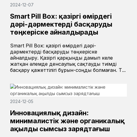
2024-12-07
Smart Pill Box: қазіргі өмірдегі
дәрі-дәрмектерді басқаруды
төңкеріске айналдырады
Smart Pill Box: қазіргі өмірдегі дәрі-
дәрмектерді басқаруды төңкеріске
айналдыру. Қазіргі қарқынды дамып келе
жатқан әлемде денсаулық сақтауды тиімді
басқару қажеттілігі бұрын-соңды болмаған. Т...
2024-12-05
Инновациялық дизайн:
минималистік және органикалық
ақылды сымсыз зарядтағыш