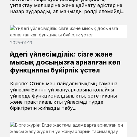
ұнтақтау мөлшеріне және қайнату әдістеріне
назар аударады, ал маңызды рөлді елемейді...
2025-01-13
Үйдегі үйлесімділік: сізге және
мысық досыңызға арналған көп
функциялы бүйірлік үстел
Кіріспе: Стиль мен пайдалылықтың тамаша
үйлесімі Бүгінгі үй жануарларына қолайлы
үйлерде функционалдылықты, эстетиканы
және практикалықты үйлесімді түрде
біріктіретін жиһазды табу...