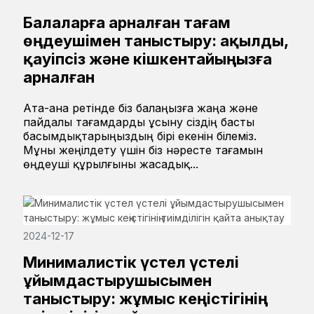
Балаларға арналған тағам
өңдеушімен таныстыру: ақылды,
қауіпсіз және кішкентайыңызға
арналған
Ата-ана ретінде біз балаңызға жаңа және
пайдалы тағамдарды ұсыну сіздің басты
басымдықтарыңыздың бірі екенін білеміз.
Мұны жеңілдету үшін біз нәресте тағамын
өңдеуші құрылғыны жасадық...
2024-12-17
Минималистік үстел үстелі
ұйымдастырушысымен
таныстыру: жұмыс кеңістігінің