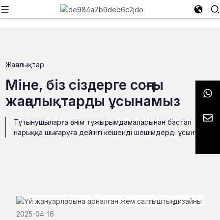
Жаңалықтар
Міне, біз сіздерге соңғы
жаңалықтарды ұсынамыз
Тұтынушыларға өнім тұжырымдамаларынан бастап
нарыққа шығаруға дейінгі кешенді шешімдерді ұсыну
2025-04-16