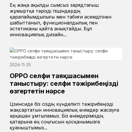
Ең жаңа ақылды сымсыз зарядтағыш
жұмыртқа тәрізді пішіндердің
қарапайымдылығы мен табиғи әсемдігінен
шабыттанып, функционалдылық пен
эстетиканы қайта анықтайды. Бұл
инновациялық дизайн...
2024-11-25
OPPO селфи таяқшасымен
таныстыру: селфи тәжірибеңізді
өзгертетін нәрсе
Цзинсиде біз сіздің күнделікті тәжірибеңізді
жақсартатын инновациялық өнімдер жасауға
әрқашан ұмтыламыз. Біз өнімдеріміздің
қатарына ең соңғысын қосқанымызға
қуаныштымыз...