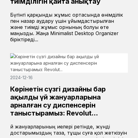
тиімділігін қайта анықтау
Бүгінгі қарқынды жұмыс ортасында өнімділік
пен назар аудару үшін ұйымдастырылған
және тиімді жұмыс орнының болуы өте
маңызды. Жаңа Minimalist Desktop Organizer
біріктіреді...
2024-12-16
Көрінетін сүзгі дизайны бар
ақылды үй жануарларына
арналған су диспенсерін
таныстырамыз: Revolut...
Үй жануарларының иелері ретінде, жүнді
достарымыздың таза, тұщы суға қол жеткізуін