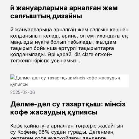
Үй жануарларына арналған жем
салғыштың дизайны
Үй жануарларына арналған жем салғыш кеңінен
қолданылып келеді, әрине, ол емтихандағы ең
маңызды нүкте болып табылады, жылдам
тақырып бойынша әртүрлі тақырыптарға
қолданылады. Әрі қарай, біз сізге егжей-
тегжейлі кіріспе ұсынамыз...
2025-02-06
Дәлме-дәл су тазартқыш: мінсіз
кофе жасаудың құпиясы
Кофе қайнатуға арналған төңкеріс жасайтын
су Кофенің 98% судан тұрады. Дегенмен,
көптеген кофе әуесқойлары дәндерге,