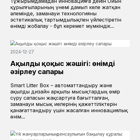
Тұжырымдамадан инновацияға дейін Ойын
құрылғыларының үнемі дамып келе жатқан
әлемінде, заманауи технологияны
эстетикалық тартымдылықпен үйлестіретін
өнімді жобалау - бұл керемет мүмкіндік...
2024-12-27
Ақылды қоқыс жәшігі: өнімді
әзірлеу сапары
Smart Litter Box – автоматтандыру және
ақылды дизайн арқылы мысықтардың өмір
сүру сапасын жақсартуға бағытталған,
заманауи мысық иелерінің қажеттіліктерін
қанағаттандыру үшін жасалған инновациялық
өнім...