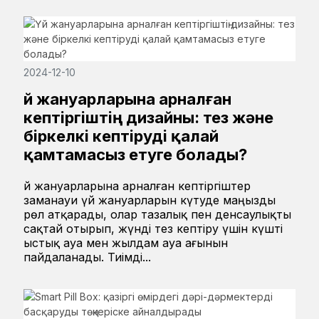
2024-12-10
Үй жануарларына арналған
кептіргіштің дизайны: тез және
біркелкі кептіруді қалай
қамтамасыз етуге болады?
Үй жануарларына арналған кептіргіштер
заманауи үй жануарларын күтуде маңызды
рөл атқарады, олар тазалық пен денсаулықты
сақтай отырып, жүнді тез кептіру үшін күшті
ыстық ауа мен жылдам ауа ағынын
пайдаланады. Тиімді...