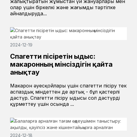
жалықтыратын жұмыстан үй жануарлары мен
олар үшін біркелкі және жағымды тәртіпке
айналдыруда...
2024-12-19
Спагетти пісіретін ыдыс:
макаронның мінсіздігін қайта
анықтау
Макарон әуесқойлары үшін спагетти пісіру тек
аспаздық міндеттен де артық - бұл қастерлі
дәстүр. Спагетти пісіру ыдысы сол дәстүрді
құрметтеу үшін осында ...
2024-12-18