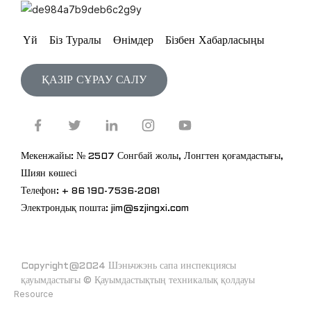
Үй
Біз Туралы
Өнімдер
Бізбен Хабарласыңы
ҚАЗІР СҰРАУ САЛУ
Мекенжайы: № 2507 Сонгбай жолы, Лонгтен қоғамдастығы,
Шиян көшесі
Телефон: + 86 190-7536-2081
Электрондық пошта: jim@szjingxi.com
Copyright@2024 Шэньчжэнь сапа инспекциясы
қауымдастығы © Қауымдастықтың техникалық қолдауы
Resource