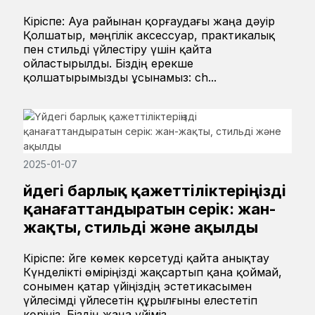
Кіріспе: Ауа райынан қорғаудағы жаңа дәуір
Қолшатыр, мәңгілік аксессуар, практикалық
пен стильді үйлестіру үшін қайта
ойластырылды. Біздің ерекше
қолшатырымызды ұсынамыз: ch...
2025-01-07
Үйдегі барлық қажеттіліктеріңізді
қанағаттандыратын серік: жан-
жақты, стильді және ақылды
Кіріспе: Үйге көмек көрсетуді қайта анықтау
Күнделікті өміріңізді жақсартып қана қоймай,
сонымен қатар үйіңіздің эстетикасымен
үйлесімді үйлесетін құрылғыны елестетіп
көріңіз. Біздің жаңа үйіміз...