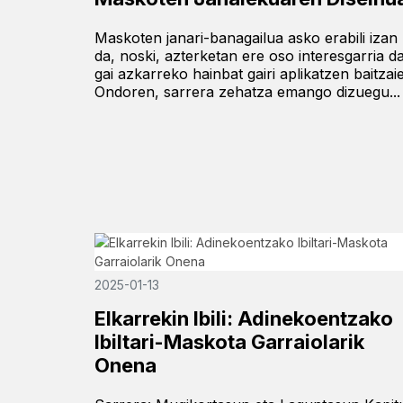
Maskoten janari-banagailua asko erabili izan
da, noski, azterketan ere oso interesgarria da
gai azkarreko hainbat gairi aplikatzen baitzaie
Ondoren, sarrera zehatza emango dizuegu...
2025-01-13
Elkarrekin Ibili: Adinekoentzako
Ibiltari-Maskota Garraiolarik
Onena