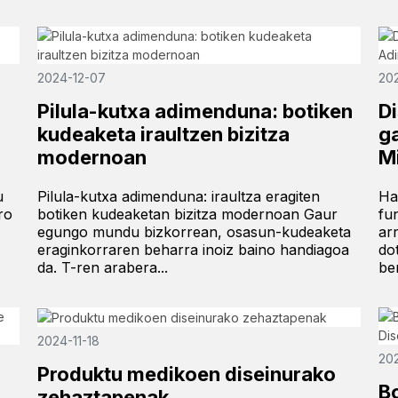
2024-12-07
20
Pilula-kutxa adimenduna: botiken
Di
kudeaketa iraultzen bizitza
g
modernoan
M
u
Pilula-kutxa adimenduna: iraultza eragiten
Ha
ro
botiken kudeaketan bizitza modernoan Gaur
fu
egungo mundu bizkorrean, osasun-kudeaketa
ar
eraginkorraren beharra inoiz baino handiagoa
do
da. T-ren arabera...
ber
2024-11-18
202
Produktu medikoen diseinurako
B
zehaztapenak