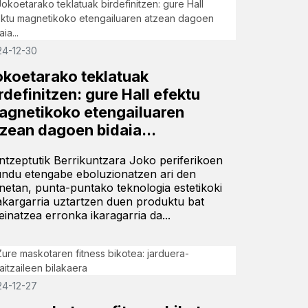
24-12-30
okoetarako teklatuak
rdefinitzen: gure Hall efektu
agnetikoko etengailuaren
tzean dagoen bidaia...
ntzeptutik Berrikuntzara Joko periferikoen
ndu etengabe eboluzionatzen ari den
netan, punta-puntako teknologia estetikoki
akargarria uztartzen duen produktu bat
seinatzea erronka ikaragarria da...
24-12-27