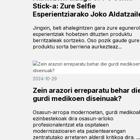
Stick-a: Zure Selfie
Esperientziarako Joko Aldatzail
Jingxin, beti ahalegintzen gara zure eguner
esperientziak hobetzen dituzten produktu
berritzaileak sortzeko. Oso pozik gaude gure
produktu sorta berriena aurkezteaz...
2024-10-29
Zein arazori erreparatu behar di
gurdi medikoen diseinuak?
Osasun-arropa modernoetan, gurdi medikoa
ezinbestekoak dira osasun-arloko
profesionalentzat eta ospitaleen
modernizazioaren eta pazientearengan
zentratutako arretaren alderdi kritikoa dira. ...