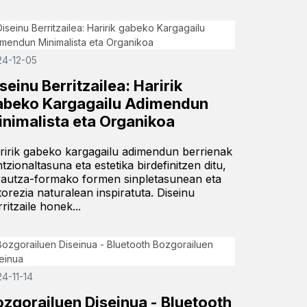
24-12-05
seinu Berritzailea: Haririk
abeko Kargagailu Adimendun
inimalista eta Organikoa
ririk gabeko kargagailu adimendun berrienak
ntzionaltasuna eta estetika birdefinitzen ditu,
rautza-formako formen sinpletasunean eta
torezia naturalean inspiratuta. Diseinu
ritzaile honek...
4-11-14
ozgorailuen Diseinua - Bluetooth