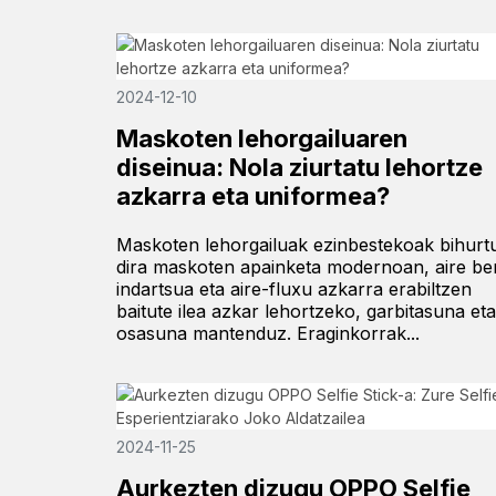
2024-12-10
Maskoten lehorgailuaren
diseinua: Nola ziurtatu lehortze
azkarra eta uniformea?
Maskoten lehorgailuak ezinbestekoak bihurt
dira maskoten apainketa modernoan, aire be
indartsua eta aire-fluxu azkarra erabiltzen
baitute ilea azkar lehortzeko, garbitasuna eta
osasuna mantenduz. Eraginkorrak...
2024-11-25
Aurkezten dizugu OPPO Selfie