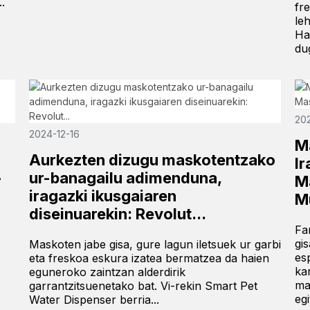
.
fr
le
Ha
dug
202
2024-12-16
M
Aurkezten dizugu maskotentzako
I
-
ur-banagailu adimenduna,
M
iragazki ikusgaiaren
Mu
diseinuarekin: Revolut...
Fa
gi
Maskoten jabe gisa, gure lagun iletsuek ur garbi
es
eta freskoa eskura izatea bermatzea da haien
ka
eguneroko zaintzan alderdirik
ma
garrantzitsuenetako bat. Vi-rekin Smart Pet
egi
Water Dispenser berria...