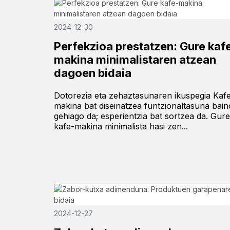
2024-12-30
Perfekzioa prestatzen: Gure kaf
makina minimalistaren atzean
dagoen bidaia
Dotorezia eta zehaztasunaren ikuspegia Kaf
makina bat diseinatzea funtzionaltasuna bain
gehiago da; esperientzia bat sortzea da. Gure
kafe-makina minimalista hasi zen...
2024-12-27