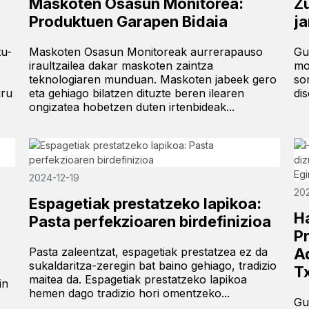
Maskoten Osasun Monitorea:
Z
Produktuen Garapen Bidaia
ja
tu-
Maskoten Osasun Monitoreak aurrerapauso
Gu
iraultzailea dakar maskoten zaintza
mo
teknologiaren munduan. Maskoten jabeek gero
so
uru
eta gehiago bilatzen dituzte beren ilearen
dis
ongizatea hobetzen duten irtenbideak...
2024-12-19
20
Espagetiak prestatzeko lapikoa:
H
Pasta perfekzioaren birdefinizioa
P
Pasta zaleentzat, espagetiak prestatzea ez da
A
sukaldaritza-zeregin bat baino gehiago, tradizio
Tx
maitea da. Espagetiak prestatzeko lapikoa
in
hemen dago tradizio hori omentzeko...
Gu