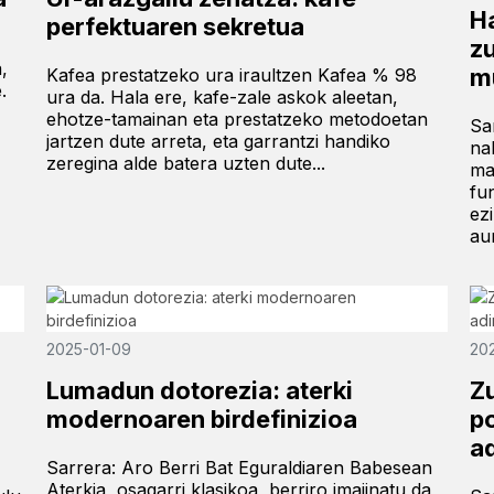
H
perfektuaren sekretua
z
,
m
Kafea prestatzeko ura iraultzen Kafea % 98
.
ura da. Hala ere, kafe-zale askok aleetan,
ehotze-tamainan eta prestatzeko metodoetan
Sa
jartzen dute arreta, eta garrantzi handiko
na
zeregina alde batera uzten dute...
ma
fu
ez
aur
2025-01-09
20
Lumadun dotorezia: aterki
Z
modernoaren birdefinizioa
po
a
Sarrera: Aro Berri Bat Eguraldiaren Babesean
Aterkia, osagarri klasikoa, berriro imajinatu da