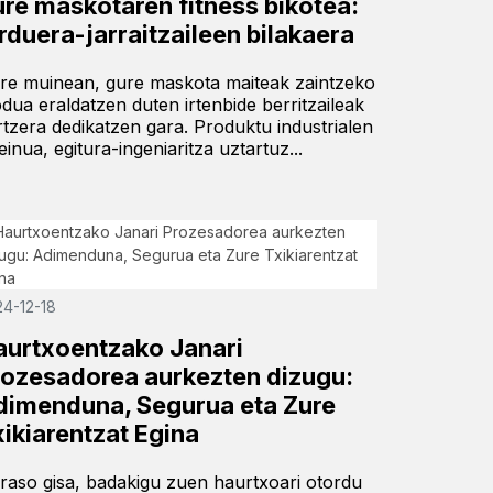
ure maskotaren fitness bikotea:
rduera-jarraitzaileen bilakaera
re muinean, gure maskota maiteak zaintzeko
dua eraldatzen duten irtenbide berritzaileak
rtzera dedikatzen gara. Produktu industrialen
einua, egitura-ingeniaritza uztartuz...
24-12-18
aurtxoentzako Janari
rozesadorea aurkezten dizugu:
dimenduna, Segurua eta Zure
ikiarentzat Egina
raso gisa, badakigu zuen haurtxoari otordu