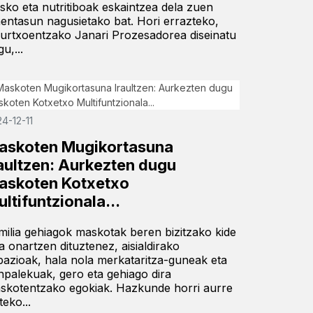
esko eta nutritiboak eskaintzea dela zuen
hentasun nagusietako bat. Hori errazteko,
urtxoentzako Janari Prozesadorea diseinatu
u,...
4-12-11
askoten Mugikortasuna
raultzen: Aurkezten dugu
askoten Kotxetxo
ltifuntzionala...
milia gehiagok maskotak beren bizitzako kide
sa onartzen dituztenez, aisialdirako
pazioak, hala nola merkataritza-guneak eta
npalekuak, gero eta gehiago dira
skotentzako egokiak. Hazkunde horri aurre
teko...