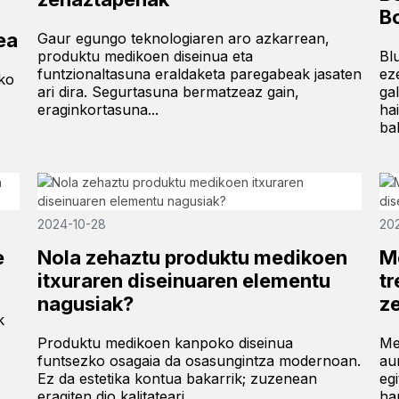
B
ea
Gaur egungo teknologiaren aro azkarrean,
Bl
produktu medikoen diseinua eta
ez
funtzionaltasuna eraldaketa paregabeak jasaten
oko
ga
ari dira. Segurtasuna bermatzeaz gain,
ha
eraginkortasuna...
ba
2024-10-28
20
e
Nola zehaztu produktu medikoen
M
itxuraren diseinuaren elementu
t
nagusiak?
z
k
Produktu medikoen kanpoko diseinua
Me
funtsezko osagaia da osasungintza modernoan.
au
Ez da estetika kontua bakarrik; zuzenean
eg
eragiten dio kalitateari...
ha