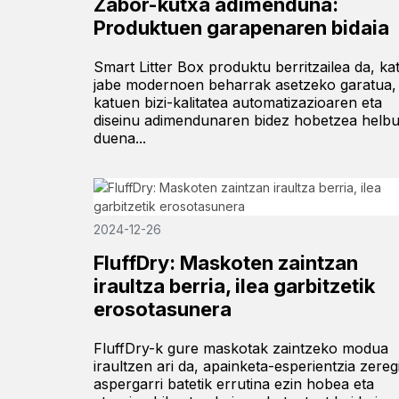
Zabor-kutxa adimenduna:
Produktuen garapenaren bidaia
Smart Litter Box produktu berritzailea da, ka
jabe modernoen beharrak asetzeko garatua,
katuen bizi-kalitatea automatizazioaren eta
diseinu adimendunaren bidez hobetzea helb
duena...
2024-12-26
FluffDry: Maskoten zaintzan
iraultza berria, ilea garbitzetik
erosotasunera
FluffDry-k gure maskotak zaintzeko modua
iraultzen ari da, apainketa-esperientzia zereg
aspergarri batetik errutina ezin hobea eta