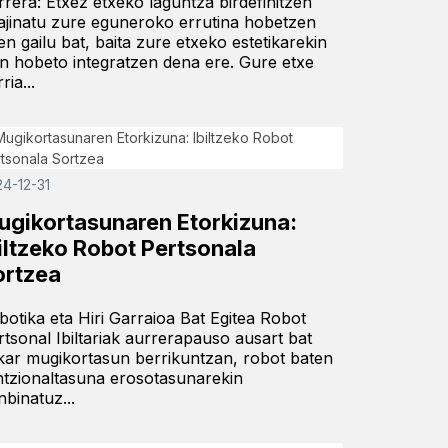
rrera: Etxez etxeko laguntza birdefinitzen
ajinatu zure eguneroko errutina hobetzen
en gailu bat, baita zure etxeko estetikarekin
in hobeto integratzen dena ere. Gure etxe
ria...
24-12-31
ugikortasunaren Etorkizuna:
iltzeko Robot Pertsonala
ortzea
botika eta Hiri Garraioa Bat Egitea Robot
rtsonal Ibiltariak aurrerapauso ausart bat
kar mugikortasun berrikuntzan, robot baten
ntzionaltasuna erosotasunarekin
nbinatuz...