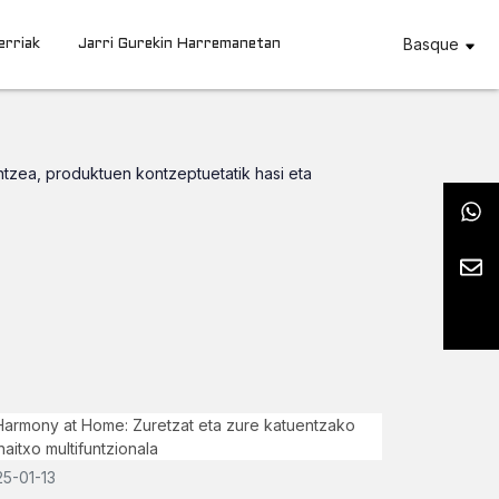
Basque
erriak
Jarri Gurekin Harremanetan
ntzea, produktuen kontzeptuetatik hasi eta
25-01-13