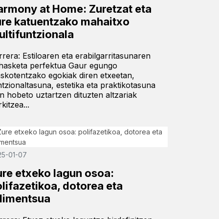
armony at Home: Zuretzat eta
ure katuentzako mahaitxo
ultifuntzionala
rrera: Estiloaren eta erabilgarritasunaren
hasketa perfektua Gaur egungo
skotentzako egokiak diren etxeetan,
ntzionaltasuna, estetika eta praktikotasuna
in hobeto uztartzen dituzten altzariak
kitzea...
25-01-07
ure etxeko lagun osoa:
lifazetikoa, dotorea eta
dimentsua