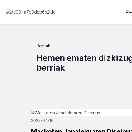
Etx
Berriak
Hemen ematen dizkizu
berriak
2025-04-16
Maskoten Janalekuaren Diseinu