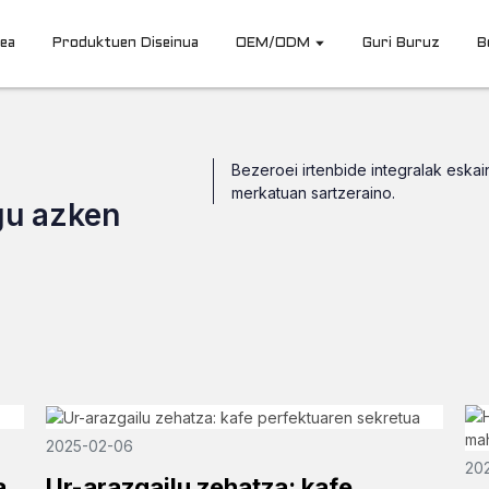
ea
Produktuen Diseinua
OEM/ODM
Guri Buruz
B
Bezeroei irtenbide integralak eskai
merkatuan sartzeraino.
gu azken
2025-02-06
20
a
Ur-arazgailu zehatza: kafe