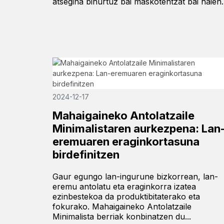
atsegina bihurtuz bai maskotentzat bai haien..
2024-12-17
Mahaigaineko Antolatzaile
Minimalistaren aurkezpena: Lan
eremuaren eraginkortasuna
birdefinitzen
Gaur egungo lan-ingurune bizkorrean, lan-
eremu antolatu eta eraginkorra izatea
ezinbestekoa da produktibitaterako eta
fokurako. Mahaigaineko Antolatzaile
Minimalista berriak konbinatzen du...