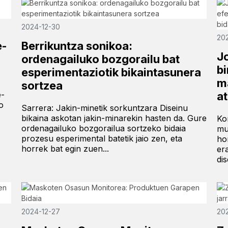
2024-12-30
20
e-
Berrikuntza sonikoa:
J
ordenagailuko bozgorailu bat
bi
esperimentaziotik bikaintasunera
m
sortzea
e-
a
o
Sarrera: Jakin-minetik sorkuntzara Diseinu
bikaina askotan jakin-minarekin hasten da. Gure
Ko
ordenagailuko bozgorailua sortzeko bidaia
mu
prozesu esperimental batetik jaio zen, eta
ho
horrek bat egin zuen...
er
di
2024-12-27
20