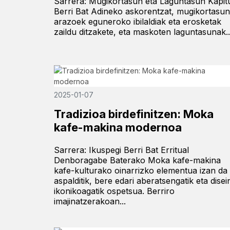
Sarrera: Mugikortasun eta Laguntasun Kapit
Berri Bat Adineko askorentzat, mugikortasun
arazoek eguneroko ibilaldiak eta erosketak
zaildu ditzakete, eta maskoten laguntasunak..
2025-01-07
Tradizioa birdefinitzen: Moka
kafe-makina modernoa
Sarrera: Ikuspegi Berri Bat Erritual
Denboragabe Baterako Moka kafe-makina
kafe-kulturako oinarrizko elementua izan da
aspalditik, bere edari aberatsengatik eta disei
ikonikoagatik ospetsua. Berriro
imajinatzerakoan...