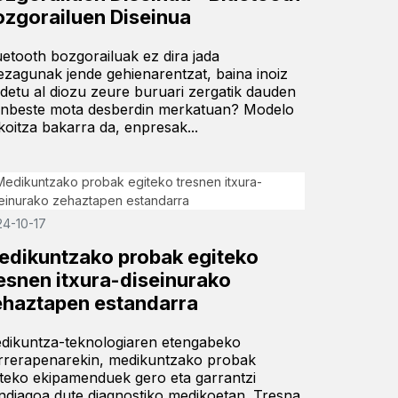
ozgorailuen Diseinua
uetooth bozgorailuak ez dira jada
ezagunak jende gehienarentzat, baina inoiz
ldetu al diozu zeure buruari zergatik dauden
inbeste mota desberdin merkatuan? Modelo
koitza bakarra da, enpresak...
24-10-17
edikuntzako probak egiteko
resnen itxura-diseinurako
ehaztapen estandarra
dikuntza-teknologiaren etengabeko
rrerapenarekin, medikuntzako probak
iteko ekipamenduek gero eta garrantzi
ndiagoa dute diagnostiko medikoetan. Tresna