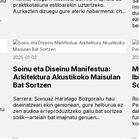
ulu
Sa
praktikotasuna estiloarekin uztartzeko.
Im
Aurkezten dizuegu gure aterki nabarmena: ch...
du
.
ez
ber
2025-01-02
20
Soinu eta Diseinu Manifestua:
M
Arkitektura Akustikoko Maisulan
Ib
Bat Sortzen
S
Sarrera: Soinuaz Haratago Bozgorailu hau
Ro
diseinatzeari ekin genionean, gure helburua ez
Pe
nu
zen audioa erreproduzitzeko gailu bat sortzea
da
soilik—artelan bat imajinatu genuen...
fu
ko