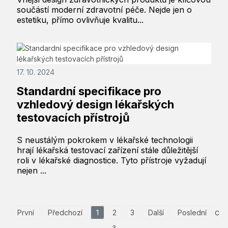
součástí moderní zdravotní péče. Nejde jen o
estetiku, přímo ovlivňuje kvalitu...
17. 10. 2024
Standardní specifikace pro
vzhledový design lékařských
testovacích přístrojů
S neustálým pokrokem v lékařské technologii
hrají lékařská testovací zařízení stále důležitější
roli v lékařské diagnostice. Tyto přístroje vyžadují
nejen ...
První
Předchozí
1
2
3
Další
Poslední
Cel
3