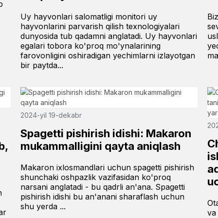
b
Uy hayvonlari salomatligi monitori uy
Bi
hayvonlarini parvarish qilish texnologiyalari
se
dunyosida tub qadamni anglatadi. Uy hayvonlari
us
egalari tobora ko'proq mo'ynalarining
ye
farovonligini oshiradigan yechimlarni izlayotgan
ma
bir paytda...
2024-yil 19-dekabr
202
Spagetti pishirish idishi: Makaron
C
b,
mukammalligini qayta aniqlash
is
Makaron ixlosmandlari uchun spagetti pishirish
aq
shunchaki oshpazlik vazifasidan ko'proq
u
narsani anglatadi - bu qadrli an'ana. Spagetti
h
pishirish idishi bu an'anani sharaflash uchun
Ot
shu yerda ...
ar
va