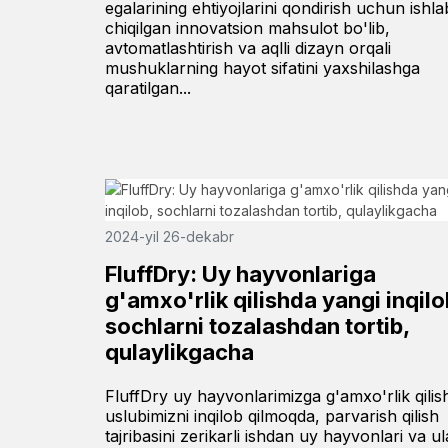
egalarining ehtiyojlarini qondirish uchun ishla
chiqilgan innovatsion mahsulot bo'lib,
avtomatlashtirish va aqlli dizayn orqali
mushuklarning hayot sifatini yaxshilashga
qaratilgan...
2024-yil 26-dekabr
FluffDry: Uy hayvonlariga
g'amxo'rlik qilishda yangi inqilo
sochlarni tozalashdan tortib,
qulaylikgacha
FluffDry uy hayvonlarimizga g'amxo'rlik qilis
uslubimizni inqilob qilmoqda, parvarish qilish
tajribasini zerikarli ishdan uy hayvonlari va ul