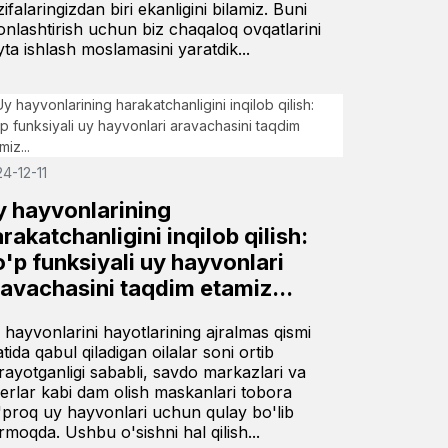
ifalaringizdan biri ekanligini bilamiz. Buni
onlashtirish uchun biz chaqaloq ovqatlarini
yta ishlash moslamasini yaratdik...
4-12-11
y hayvonlarining
rakatchanligini inqilob qilish:
'p funksiyali uy hayvonlari
ravachasini taqdim etamiz...
 hayvonlarini hayotlarining ajralmas qismi
atida qabul qiladigan oilalar soni ortib
rayotganligi sababli, savdo markazlari va
gerlar kabi dam olish maskanlari tobora
'proq uy hayvonlari uchun qulay bo'lib
rmoqda. Ushbu o'sishni hal qilish...