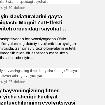
4-yil 30-dekabr
yin klaviaturalarini qayta
iqlash: Magnit Zal Effekti
witch orqasidagi sayohat...
ntseptsiyadan innovatsiyagacha O'yin
riferiyalarining doimiy rivojlanib borayotgan
nyosida, zamonaviy texnologiyalarni estetik
zibadorlik bilan birlashtirgan mahsulotni
ihalash juda qiyin...
4-yil 27-dekabr
y hayvoningizning fitnes
'yicha sherigi: Faoliyat
zatuvchilarining evolyutsiyasi