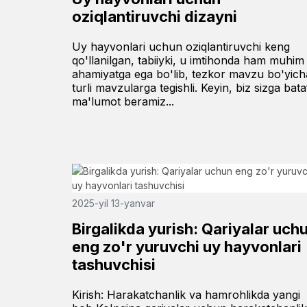
oziqlantiruvchi dizayni
Uy hayvonlari uchun oziqlantiruvchi keng
qo'llanilgan, tabiiyki, u imtihonda ham muhim
ahamiyatga ega bo'lib, tezkor mavzu bo'yich
turli mavzularga tegishli. Keyin, biz sizga bataf
ma'lumot beramiz...
2025-yil 13-yanvar
Birgalikda yurish: Qariyalar uch
eng zo'r yuruvchi uy hayvonlari
tashuvchisi
Kirish: Harakatchanlik va hamrohlikda yangi