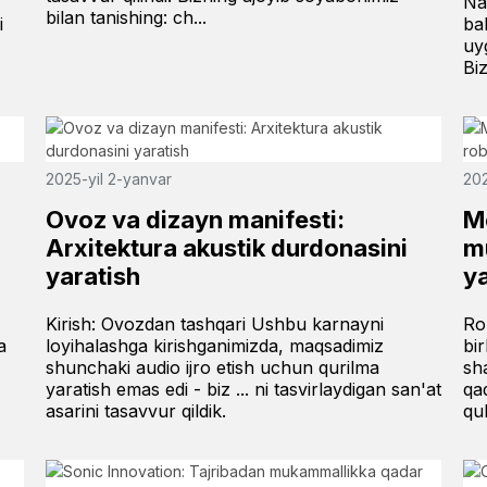
Na
bilan tanishing: ch...
i
ba
uy
Biz
2025-yil 2-yanvar
202
Ovoz va dizayn manifesti:
Mo
Arxitektura akustik durdonasini
m
yaratish
y
Kirish: Ovozdan tashqari Ushbu karnayni
Ro
a
loyihalashga kirishganimizda, maqsadimiz
bi
shunchaki audio ijro etish uchun qurilma
sh
yaratish emas edi - biz ... ni tasvirlaydigan san'at
qa
asarini tasavvur qildik.
qul