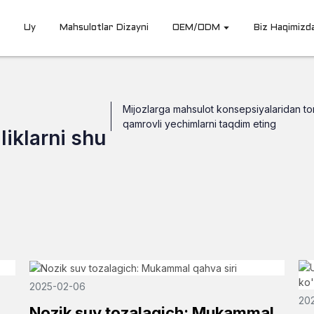
Uy
Mahsulotlar Dizayni
OEM/ODM
Biz Haqimizd
Mijozlarga mahsulot konsepsiyalaridan t
qamrovli yechimlarni taqdim eting
liklarni shu
2025-02-06
202
Nozik suv tozalagich: Mukammal