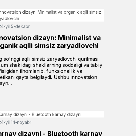
4-yil 5-dekabr
novatsion dizayn: Minimalist va
ganik aqlli simsiz zaryadlovchi
g so'nggi aqlli simsiz zaryadlovchi qurilmasi
xum shaklidagi shakllarning soddaligi va tabiiy
isligidan ilhomlanib, funksionallik va
tetikani qayta belgilaydi. Ushbu innovatsion
ayn...
4-yil 14-noyabr
arnay dizayni - Bluetooth karnay