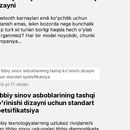
izayni
uetooth karnaylari endi ko'pchilik uchun
tanish emas, lekin bozorda nega bunchalik
p turli xil turlari borligi haqida hech o'ylab
'rganmisiz? Har bir model noyobdir, chunki
mpaniya...
4-yil 17-oktabr
bbiy sinov asboblarining tashqi
'rinishi dizayni uchun standart
etsifikatsiya
bbiy texnologiyalarning uzluksiz rivojlanishi
lan tibbiy sinov uskunalari tibbiy diagnostikada