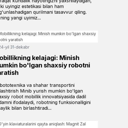
faqat kundalik hayotingizni yaxshilaydigan,
lki uyingiz estetikasi bilan ham
g'unlashadigan qurilmani tasavvur qiling.
ning yangi uyimiz...
4-yil 31-dekabr
billikning kelajagi: Minish
umkin bo'lgan shaxsiy robotni
aratish
bototexnika va shahar transportini
rlashtirish Minib yurish mumkin bo'lgan
axsiy robot mobillik innovatsiyasida dadil
damni ifodalaydi, robotning funksionalligini
aylik bilan birlashtiradi...