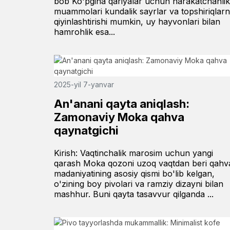
bob Ko'pgina qariyalar uchun harakatchanlik
muammolari kundalik sayrlar va topshiriqlarn
qiyinlashtirishi mumkin, uy hayvonlari bilan
hamrohlik esa...
2025-yil 7-yanvar
An'anani qayta aniqlash:
Zamonaviy Moka qahva
qaynatgichi
Kirish: Vaqtinchalik marosim uchun yangi
qarash Moka qozoni uzoq vaqtdan beri qahv
madaniyatining asosiy qismi bo'lib kelgan,
o'zining boy pivolari va ramziy dizayni bilan
mashhur. Buni qayta tasavvur qilganda ...