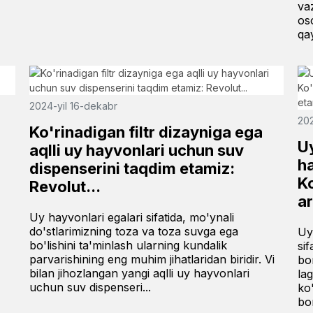
vaz
os
qa
2024-yil 16-dekabr
202
i
Ko'rinadigan filtr dizayniga ega
U
aqlli uy hayvonlari uchun suv
ha
dispenserini taqdim etamiz:
Ko
Revolut...
a
Uy hayvonlari egalari sifatida, mo'ynali
do'stlarimizning toza va toza suvga ega
Uy
bo'lishini ta'minlash ularning kundalik
sif
parvarishining eng muhim jihatlaridan biridir. Vi
bo
bilan jihozlangan yangi aqlli uy hayvonlari
la
uchun suv dispenseri...
ko
bo