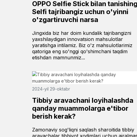
OPPO Selfie Stick bilan tanishing
Selfi tajribangiz uchun o'yinni
o'zgartiruvchi narsa
Jingxida biz har doim kundalik tajribangizni
yaxshilaydigan innovatsion mahsulotlar
yaratishga intilamiz. Biz o'z mahsulotlarimiz
qatoriga eng so'nggi qo'shimchani taqdim
etishdan mamnunmiz...
2024-yil 29-oktabr
Tibbiy aravachani loyihalashda
qanday muammolarga e'tibor
berish kerak?
Zamonaviy sog'liqni saqlash sharoitida tibbiy
aravachalar tibbiyot xodimlari uchun ajralma