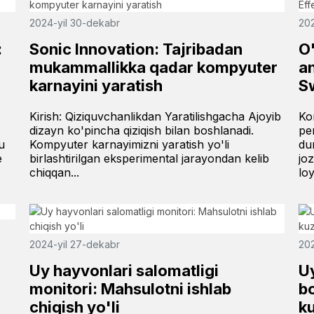
2024-yil 30-dekabr
202
:
Sonic Innovation: Tajribadan
O'
mukammallikka qadar kompyuter
an
karnayini yaratish
S
Kirish: Qiziquvchanlikdan Yaratilishgacha Ajoyib
Ko
dizayn ko'pincha qiziqish bilan boshlanadi.
pe
u
Kompyuter karnayimizni yaratish yo'li
du
e
birlashtirilgan eksperimental jarayondan kelib
jo
chiqqan...
loy
2024-yil 27-dekabr
202
Uy hayvonlari salomatligi
U
monitori: Mahsulotni ishlab
bo
chiqish yo'li
ku