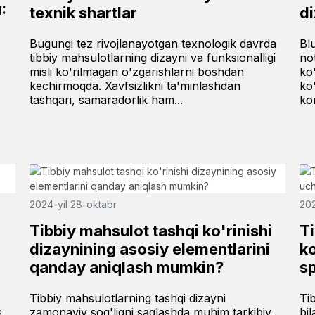
:
texnik shartlar
d
Bugungi tez rivojlanayotgan texnologik davrda
Bl
tibbiy mahsulotlarning dizayni va funksionalligi
no
misli ko'rilmagan o'zgarishlarni boshdan
ko'
kechirmoqda. Xavfsizlikni ta'minlashdan
ko
tashqari, samaradorlik ham...
ko
2024-yil 28-oktabr
202
Tibbiy mahsulot tashqi ko'rinishi
Ti
dizaynining asosiy elementlarini
ko
qanday aniqlash mumkin?
sp
Tibbiy mahsulotlarning tashqi dizayni
Ti
s
zamonaviy sog'liqni saqlashda muhim tarkibiy
bi