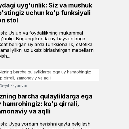
ydagi uyg'unlik: Siz va mushuk
'stingiz uchun ko'p funksiyali
n stol
rish: Uslub va foydalilikning mukammal
g'unligi Bugungi kunda uy hayvonlariga
xsat berilgan uylarda funksionallik, estetika
 amaliylikni uzluksiz birlashtirgan mebellarni
ish...
5-yil 7-yanvar
zning barcha qulayliklarga ega
 hamrohingiz: ko'p qirrali,
amonaviy va aqlli
rish: Uyga yordam berishni qayta belgilash