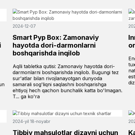
2024-12-07
202
Smart Pyp Box: Zamonaviy
In
i
hayotda dori-darmonlarni
or
boshqarishda inqilob
En
tu
Aqlli tabletka qutisi: Zamonaviy hayotda dori-
naf
darmonlarni boshqarishda inqilob. Bugungi tez
es
sur'atlar bilan rivojlanayotgan dunyoda
diz
un
samarali sog'liqni saqlashni boshqarishga
ehtiyoj hech qachon bunchalik katta bo'lmagan.
T... ga ko'ra
2024-yil 18-noyabr
202
Tibbiy mahsulotlar dizayni uchun
K