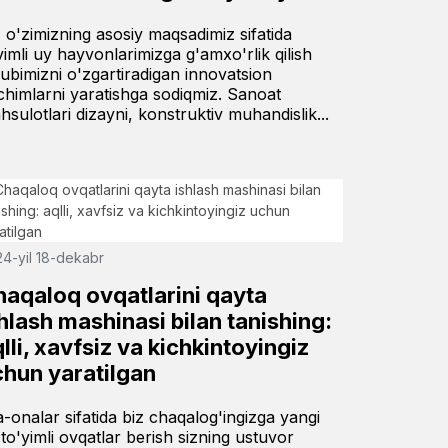
z o'zimizning asosiy maqsadimiz sifatida
vimli uy hayvonlarimizga g'amxo'rlik qilish
lubimizni o'zgartiradigan innovatsion
chimlarni yaratishga sodiqmiz. Sanoat
hsulotlari dizayni, konstruktiv muhandislik...
4-yil 18-dekabr
haqaloq ovqatlarini qayta
hlash mashinasi bilan tanishing:
lli, xavfsiz va kichkintoyingiz
chun yaratilgan
a-onalar sifatida biz chaqalog'ingizga yangi
 to'yimli ovqatlar berish sizning ustuvor