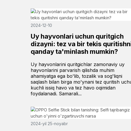
2024-12-10
Uy hayvonlari uchun quritgich
dizayni: tez va bir tekis quritishn
qanday ta'minlash mumkin?
Uy hayvonlarini quritgichlar zamonaviy uy
hayvonlarini parvarish qilishda muhim
ahamiyatga ega bo'lib, tozalik va sog'liqni
saqlash bilan birga mo'ynani tez quritish uch
kuchli issiq havo va tez havo oqimidan
foydalanadi. Samarali...
2024-yil 25-noyabr