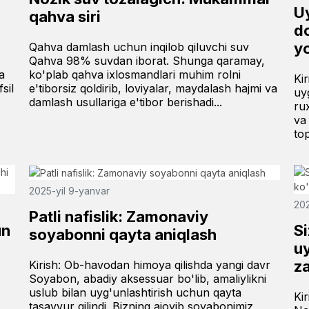
U
qahva siri
do
yo
Qahva damlash uchun inqilob qiluvchi suv
Qahva 98% suvdan iborat. Shunga qaramay,
a
ko'plab qahva ixlosmandlari muhim rolni
Ki
sil
e'tiborsiz qoldirib, loviyalar, maydalash hajmi va
uy
damlash usullariga e'tibor berishadi...
ru
va
top
2025-yil 9-yanvar
202
Patli nafislik: Zamonaviy
un
Si
soyabonni qayta aniqlash
uy
z
Kirish: Ob-havodan himoya qilishda yangi davr
Soyabon, abadiy aksessuar bo'lib, amaliylikni
uslub bilan uyg'unlashtirish uchun qayta
Ki
tasavvur qilindi. Bizning ajoyib soyabonimiz