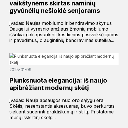
vaikštynėms skirtas naminių
gyvūnėlių nešioklė senjorams
Įvadas: Naujas mobilumo ir bendravimo skyrius
Daugeliui vyresnio amžiaus žmonių mobilumo
iššūkiai gali apsunkinti kasdienius pasivaikščiojimus
ir pavedimus, o augintinių bendravimas suteikia...
2025-01-09
Plunksnuota elegancija: iš naujo
apibrėžiant modernų skėtį
Įvadas: Nauja apsaugos nuo oro sąlygų era.
Skėtis, nesenstantis aksesuaras, buvo perkurtas
siekiant suderinti praktiškumą ir stilių. Pristatome
mūsų išskirtinį skėtį:...