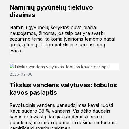
Naminių gyvūnėlių tiektuvo
dizainas
Naminių gyvūnėlių šėryklos buvo plačiai
naudojamos, žinoma, jos taip pat yra svarbi
egzamino tema, taikoma įvairioms temoms pagal
greitąją temą. Toliau pateiksime jums išsamų
įvadą...
2025-02-06
Tikslus vandens valytuvas: tobulos
kavos paslaptis
Revoliucinis vandens panaudojimas kavai ruošti
Kavą sudaro 98 % vandens. Vis dėlto daugelis
kavos entuziastų daugiausia dėmesio skiria
pupelėms, malimo rupumui ir ruošimo metodams,
pamiršdami svarbų vaidmenį...