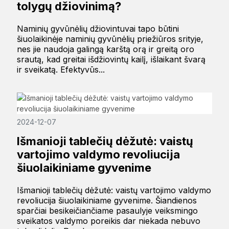
tolygų džiovinimą?
Naminių gyvūnėlių džiovintuvai tapo būtini
šiuolaikinėje naminių gyvūnėlių priežiūros srityje,
nes jie naudoja galingą karštą orą ir greitą oro
srautą, kad greitai išdžiovintų kailį, išlaikant švarą
ir sveikatą. Efektyvūs...
2024-12-07
Išmanioji tablečių dėžutė: vaistų
vartojimo valdymo revoliucija
šiuolaikiniame gyvenime
Išmanioji tablečių dėžutė: vaistų vartojimo valdymo
revoliucija šiuolaikiniame gyvenime. Šiandienos
sparčiai besikeičiančiame pasaulyje veiksmingo
sveikatos valdymo poreikis dar niekada nebuvo