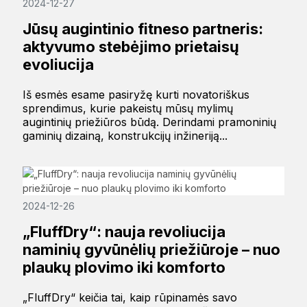
2024-12-27
Jūsų augintinio fitneso partneris:
aktyvumo stebėjimo prietaisų
evoliucija
Iš esmės esame pasiryžę kurti novatoriškus
sprendimus, kurie pakeistų mūsų mylimų
augintinių priežiūros būdą. Derindami pramoninių
gaminių dizainą, konstrukcijų inžineriją...
2024-12-26
„FluffDry“: nauja revoliucija
naminių gyvūnėlių priežiūroje – nuo ​​
plaukų plovimo iki komforto
„FluffDry“ keičia tai, kaip rūpinamės savo