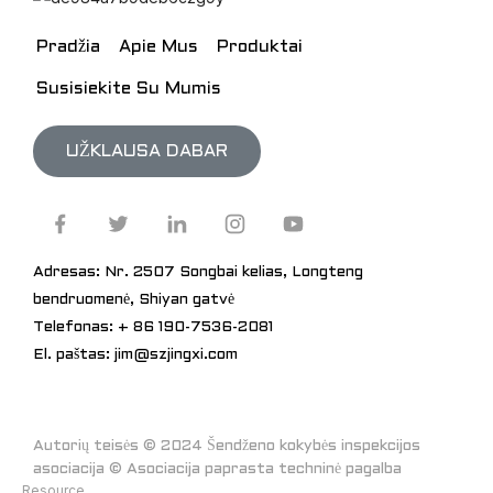
Pradžia
Apie Mus
Produktai
Susisiekite Su Mumis
UŽKLAUSA DABAR
Adresas: Nr. 2507 Songbai kelias, Longteng
bendruomenė, Shiyan gatvė
Telefonas: + 86 190-7536-2081
El. paštas: jim@szjingxi.com
Autorių teisės © 2024 Šendženo kokybės inspekcijos
asociacija © Asociacija paprasta techninė pagalba
Resource