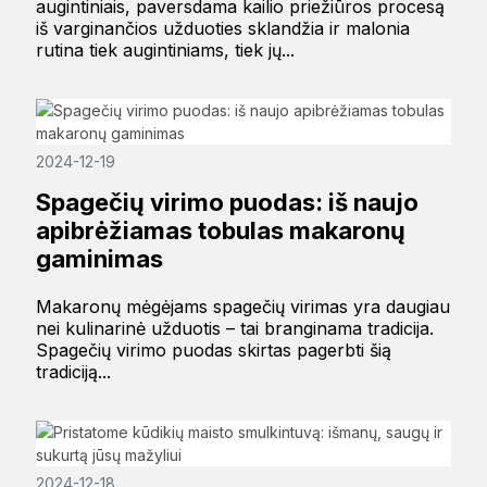
augintiniais, paversdama kailio priežiūros procesą
iš varginančios užduoties sklandžia ir malonia
rutina tiek augintiniams, tiek jų...
2024-12-19
Spagečių virimo puodas: iš naujo
apibrėžiamas tobulas makaronų
gaminimas
Makaronų mėgėjams spagečių virimas yra daugiau
nei kulinarinė užduotis – tai branginama tradicija.
Spagečių virimo puodas skirtas pagerbti šią
tradiciją...
2024-12-18