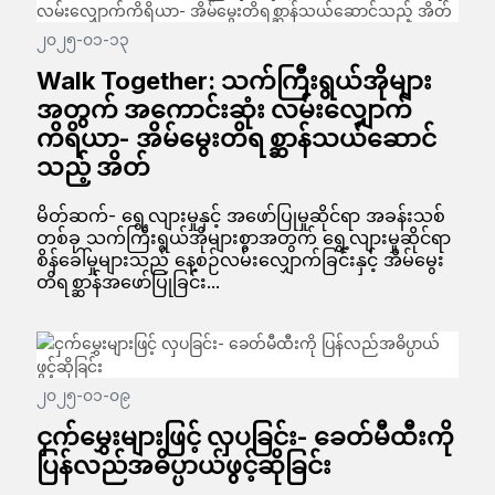
၂၀၂၅-၀၁-၁၃
Walk Together: သက်ကြီးရွယ်အိုများ
အတွက် အကောင်းဆုံး လမ်းလျှောက်
ကိရိယာ- အိမ်မွေးတိရစ္ဆာန်သယ်ဆောင်
သည့် အိတ်
မိတ်ဆက်- ရွေ့လျားမှုနှင့် အဖော်ပြုမှုဆိုင်ရာ အခန်းသစ်
တစ်ခု သက်ကြီးရွယ်အိုများစွာအတွက် ရွေ့လျားမှုဆိုင်ရာ
စိန်ခေါ်မှုများသည် နေ့စဉ်လမ်းလျှောက်ခြင်းနှင့် အိမ်မွေး
တိရစ္ဆာန်အဖော်ပြုခြင်း...
၂၀၂၅-၀၁-၀၉
ငှက်မွှေးများဖြင့် လှပခြင်း- ခေတ်မီထီးကို
ပြန်လည်အဓိပ္ပာယ်ဖွင့်ဆိုခြင်း