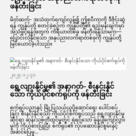
ဖန်တီးခြင်း
မိတ်ဆက်- အသံထက်ကျော်လွန်၍ ဤစပီကာကို ဒီဇိုင်းဆွဲ
ရန် ကျွန်ုပ်တို့ စတင်ခဲ့စဉ်က ကျွန်ုပ်တို့၏ ရည်မှန်းချက်မှာ
အသံဖွင့်ရန်အတွက် ကိရိယာတစ်ခု ဖန်တီးရန်သာမက—
ပြောင်းလဲနိုင်သော အနုပညာလက်ရာတစ်ခုကို ကျွန်ုပ်တို့
မြင်ယောင်ခဲ့ပါသည်။
၂၀၂၄-၁၂-၃၁
ရွေ့လျားနိုင်မှု၏ အနာဂတ်- စီးနင်းနိုင်
သော ကိုယ်ပိုင်စက်ရုပ်ကို ဖန်တီးခြင်း
စက်ရုပ်ပညာနှင့် မြို့ပြသယ်ယူပို့ဆောင်ရေး ပေါင်းစပ်
ခြင်း စီးနင်းနိုင်သော ကိုယ်ပိုင်စက်ရုပ်သည် ရွေ့လျားနိုင်မှု
ဆိုင်ရာ ဆန်းသစ်တီထွင်မှုတွင် ရဲရင့်သော ခုန်ပျံကျော်လွှား
မှုကို ကိုယ်စားပြုပြီး စက်ရုပ်၏ လုပ်ဆောင်နိုင်စွမ်းနှင့်
အဆင်ပြေမှု...