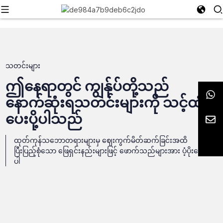
သတင်းများ
ဤနေရာတွင် ကျွန်ုပ်တို့သည်
နောက်ဆုံးရသတင်းများကို သင့်ထံ
ပေးပို့ပါသည်
ထုတ်ကုန်သဘောတရားများမှ ဈေးကွက်မိတ်ဆက်ခြင်းအထိ
ပြီးပြည့်စုံသော ဖြေရှင်းနည်းများဖြင့် ဖောက်သည်များအား ပံ့ပိုးပေး
ပါ