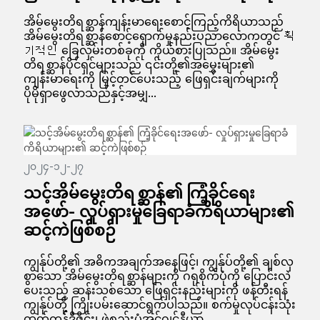
အိမ်မွေးတိရစ္ဆာန်ကျန်းမာရေးစောင့်ကြည့်ကိရိယာသည်
အိမ်မွေးတိရစ္ဆာန်စောင့်ရှောက်မှုနည်းပညာလောကတွင် 획
기적인 ခြေလှမ်းတစ်ခုကို ကိုယ်စားပြုသည်။ အိမ်မွေး
တိရစ္ဆာန်ပိုင်ရှင်များသည် ၎င်းတို့၏အမွှေးများ၏
ကျန်းမာရေးကို မြှင့်တင်ပေးသည့် ဖြေရှင်းချက်များကို
ပိုမိုရှာဖွေလာသည်နှင့်အမျှ...
၂၀၂၄-၁၂-၂၇
သင့်အိမ်မွေးတိရစ္ဆာန်၏ ကြံ့ခိုင်ရေး
အဖော်- လှုပ်ရှားမှုခြေရာခံကိရိယာများ၏
ဆင့်ကဲဖြစ်စဉ်
ကျွန်ုပ်တို့၏ အဓိကအချက်အနေဖြင့်၊ ကျွန်ုပ်တို့၏ ချစ်လှ
စွာသော အိမ်မွေးတိရစ္ဆာန်များကို ဂရုစိုက်ပုံကို ပြောင်းလဲ
ပေးသည့် ဆန်းသစ်သော ဖြေရှင်းနည်းများကို ဖန်တီးရန်
ကျွန်ုပ်တို့ ကြိုးပမ်းဆောင်ရွက်ပါသည်။ စက်မှုလုပ်ငန်းသုံး
ထုတ်ကုန်ဒီဇိုင်း၊ ဖွဲ့စည်းပုံအင်ဂျင်နီယာ...