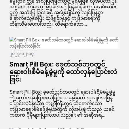
မွေးတိရစ္ဆာန် အလှပြင်ခြင်းတွင် မရှိမဖြစ် လိုအပ်လာပြီး၊
အစွမ်းထက်သော အပူလေနှင့် မြန်ဆန်သော လေစီးဆင်း
မှုကို အသုံးပြုခြင်းဖြင့် အမွှေးများကို လျင်မြန်စွာ
ခြောက်သွေ့စေပြီး သန့်ရှင်းမှုနှင့် ကျန်းမာရေးကို
ထိန်းသိမ်းပေးပါသည်။ ထိရောက်သော...
၂၀၂၄-၁၂-၀၇
Smart Pill Box: ခေတ်သစ်ဘဝတွင်
ဆေးဝါးစီမံခန့်ခွဲမှုကို တော်လှန်ပြောင်းလဲ
ခြင်း
Smart Pill Box: ခေတ်သစ်ဘဝတွင် ဆေးဝါးစီမံခန့်ခွဲမှု
ကို တော်လှန်ပြောင်းလဲခြင်း ယနေ့ခေတ် အလျင်အမြန်
ပြောင်းလဲနေသော ကမ္ဘာကြီးတွင် ထိရောက်သော
ကျန်းမာရေးစီမံခန့်ခွဲမှုအတွက် လိုအပ်ချက်သည် ယခင်
ကထက် ပိုမိုများပြားလာပါသည်။ t ၏ အဆိုအရ...