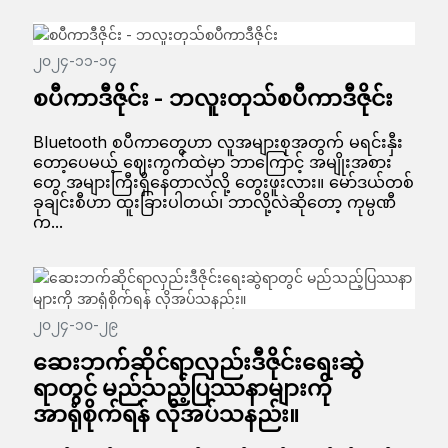
၂၀၂၄-၁၁-၁၄
စပီကာဒီဇိုင်း - ဘလူးတုသ်စပီကာဒီဇိုင်း
Bluetooth စပီကာတွေဟာ လူအများစုအတွက် မရင်းနှီး
တော့ပေမယ့် ဈေးကွက်ထဲမှာ ဘာကြောင့် အမျိုးအစား
တွေ အများကြီးရှိနေတာလဲလို့ တွေးဖူးလား။ မော်ဒယ်တစ်
ခုချင်းစီဟာ ထူးခြားပါတယ်၊ ဘာလို့လဲဆိုတော့ ကုမ္ပဏီ
က...
၂၀၂၄-၁၀-၂၉
ဆေးဘက်ဆိုင်ရာလှည်းဒီဇိုင်းရေးဆွဲ
ရာတွင် မည်သည့်ပြဿနာများကို
အာရုံစိုက်ရန် လိုအပ်သနည်း။