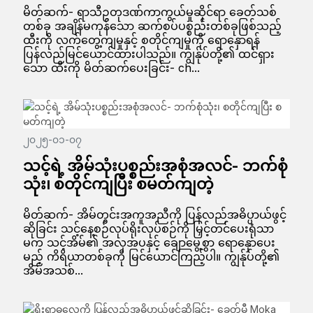
မိတ်ဆက်- ရာသီဥတုဒဏ်ကာကွယ်မှုဆိုင်ရာ ခေတ်သစ်
တစ်ခု အချိန်မကုန်သော ဆက်စပ်ပစ္စည်းတစ်ခုဖြစ်သည့်
ထီးကို လက်တွေ့ကျမှုနှင့် စတိုင်ကျမှုကို ရောနှောရန်
ပြန်လည်မြင်ယောင်ထားပါသည်။ ကျွန်ုပ်တို့၏ ထင်ရှား
သော ထီးကို မိတ်ဆက်ပေးခြင်း- ch...
၂၀၂၅-၀၁-၀၇
သင့်ရဲ့ အိမ်သုံးပစ္စည်းအစုံအလင်- ဘက်စုံ
သုံး၊ စတိုင်ကျပြီး စမတ်ကျတဲ့
မိတ်ဆက်- အိမ်တွင်းအကူအညီကို ပြန်လည်အဓိပ္ပာယ်ဖွင့်
ဆိုခြင်း သင့်နေ့စဉ်လုပ်ရိုးလုပ်စဉ်ကို မြှင့်တင်ပေးရုံသာ
မက သင့်အိမ်၏ အလှအပနှင့် ချောမွေ့စွာ ရောနှောပေး
မည့် ကိရိယာတစ်ခုကို မြင်ယောင်ကြည့်ပါ။ ကျွန်ုပ်တို့၏
အိမ်အသစ်...