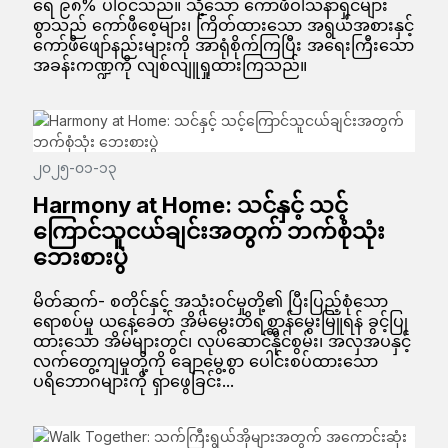
ရေ ၉၈% ပါဝင်သည်။ သို့သော် ကော်ဖီဝါသနာရှင်များ
စွာသည် ကော်ဖီစေ့များ၊ ကြိတ်ထားသော အရွယ်အစားနှင့်
ကော်ဖီဖျော်နည်းများကို အာရုံစိုက်ကြပြီး အရေးကြီးသော
အခန်းကဏ္ဍကို လျစ်လျူရှုထားကြသည်။
၂၀၂၅-၀၁-၁၃
Harmony at Home: သင်နှင့် သင့်
ကြောင်သူငယ်ချင်းအတွက် ဘက်စုံသုံး
ဘေးစားပွဲ
မိတ်ဆက်- စတိုင်နှင့် အသုံးဝင်မှုတို့၏ ပြီးပြည့်စုံသော
ရောစပ်မှု ယနေ့ခေတ် အိမ်မွေးတိရစ္ဆာန်မွေးမြူရန် ခွင့်ပြု
ထားသော အိမ်များတွင်၊ လုပ်ဆောင်နိုင်စွမ်း၊ အလှအပနှင့်
လက်တွေ့ကျမှုတို့ကို ချောမွေ့စွာ ပေါင်းစပ်ထားသော
ပရိဘောဂများကို ရှာဖွေခြင်း...