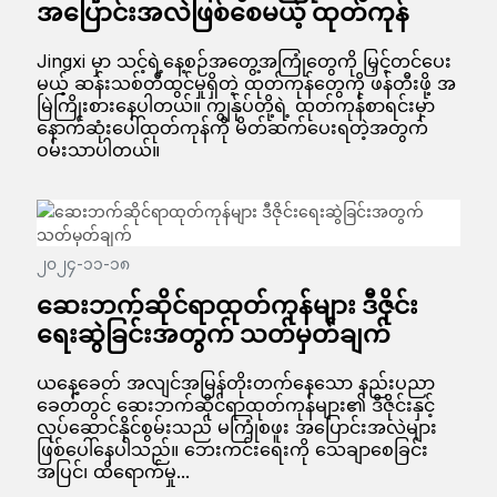
အပြောင်းအလဲဖြစ်စေမယ့် ထုတ်ကုန်
Jingxi မှာ သင့်ရဲ့နေ့စဉ်အတွေ့အကြုံတွေကို မြှင့်တင်ပေး
မယ့် ဆန်းသစ်တီထွင်မှုရှိတဲ့ ထုတ်ကုန်တွေကို ဖန်တီးဖို့ အ
မြဲကြိုးစားနေပါတယ်။ ကျွန်ုပ်တို့ရဲ့ ထုတ်ကုန်စာရင်းမှာ
နောက်ဆုံးပေါ်ထုတ်ကုန်ကို မိတ်ဆက်ပေးရတဲ့အတွက်
ဝမ်းသာပါတယ်။
၂၀၂၄-၁၁-၁၈
ဆေးဘက်ဆိုင်ရာထုတ်ကုန်များ ဒီဇိုင်း
ရေးဆွဲခြင်းအတွက် သတ်မှတ်ချက်
ယနေ့ခေတ် အလျင်အမြန်တိုးတက်နေသော နည်းပညာ
ခေတ်တွင် ဆေးဘက်ဆိုင်ရာထုတ်ကုန်များ၏ ဒီဇိုင်းနှင့်
လုပ်ဆောင်နိုင်စွမ်းသည် မကြုံစဖူး အပြောင်းအလဲများ
ဖြစ်ပေါ်နေပါသည်။ ဘေးကင်းရေးကို သေချာစေခြင်း
အပြင်၊ ထိရောက်မှု...