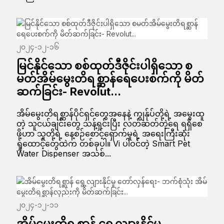
၂၀၂၄-၁၂-၁၆
မြင်နိုင်သော စစ်ထုတ်ဒီဇိုင်းပါရှိသော စ
မတ်အိမ်မွေးတိရစ္ဆာန်ရေပေးစက်ကို မိတ်
ဆက်ခြင်း- Revolut...
အိမ်မွေးတိရစ္ဆာန်ပိုင်ရှင်တွေအနေနဲ့ ကျွန်ုပ်တို့ရဲ့ အမွေးထူ
တဲ့ သူငယ်ချင်းတွေ သန့်ရှင်းပြီး လတ်ဆတ်တဲ့ရေ ရရှိစေ
ဖို့ဟာ သူတို့ရဲ့ နေ့စဉ်စောင့်ရှောက်မှုရဲ့ အရေးကြီးဆုံး
ရှုထောင့်တွေထဲက တစ်ခုပါ။ Vi ပါဝင်တဲ့ Smart Pet
Water Dispenser အသစ်...
၂၀၂၄-၁၂-၁၁
အိမ်မွေးတိရစ္ဆာန် ရွေ့လျားနိုင်မှု