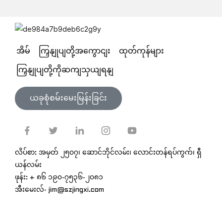
အိမ်
ကြှနျုပျတို့အကွောငျး
ထုတ်ကုန်များ
ကြှနျုပျတို့ကိုဆကျသှယျရနျ
ယခုစုံစမ်းမေးမြန်းခြင်း
လိပ်စာ: အမှတ် ၂၅၀၇၊ ဆောင်ဘိုင်လမ်း၊ လောင်းတန်ရပ်ကွက်၊ ရှီ
ယန်လမ်း
ဖုန်း: + ၈၆ ၁၉၀-၇၅၃၆-၂၀၈၁
အီးမေးလ်- jim@szjingxi.com