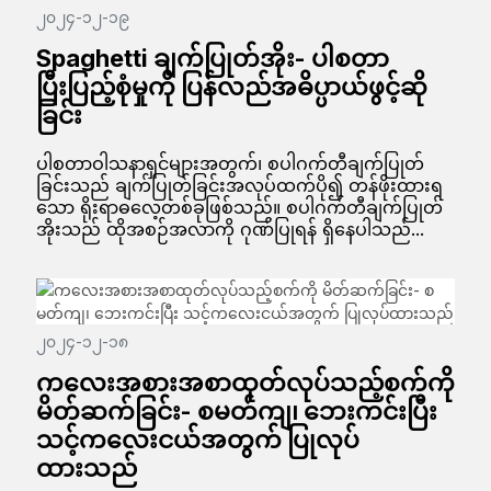
၂၀၂၄-၁၂-၁၉
Spaghetti ချက်ပြုတ်အိုး- ပါစတာ
ပြီးပြည့်စုံမှုကို ပြန်လည်အဓိပ္ပာယ်ဖွင့်ဆို
ခြင်း
ပါစတာဝါသနာရှင်များအတွက်၊ စပါဂက်တီချက်ပြုတ်
ခြင်းသည် ချက်ပြုတ်ခြင်းအလုပ်ထက်ပို၍ တန်ဖိုးထားရ
သော ရိုးရာဓလေ့တစ်ခုဖြစ်သည်။ စပါဂက်တီချက်ပြုတ်
အိုးသည် ထိုအစဉ်အလာကို ဂုဏ်ပြုရန် ရှိနေပါသည်...
၂၀၂၄-၁၂-၁၈
ကလေးအစားအစာထုတ်လုပ်သည့်စက်ကို
မိတ်ဆက်ခြင်း- စမတ်ကျ၊ ဘေးကင်းပြီး
သင့်ကလေးငယ်အတွက် ပြုလုပ်
ထားသည်