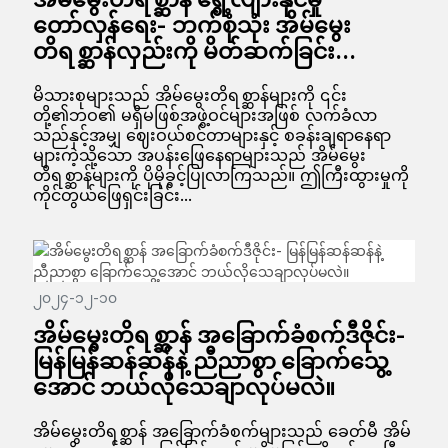
တော်လှန်ရေး- ဘက်စုံသုံး အိမ်မွေး
တိရစ္ဆာန်လှည်းကို မိတ်ဆက်ခြင်း...
မိသားစုများသည် အိမ်မွေးတိရစ္ဆာန်များကို ၎င်း
တို့၏ဘဝ၏ မရှိမဖြစ်အဖွဲ့ဝင်များအဖြစ် လက်ခံလာ
သည်နှင့်အမျှ ဈေးဝယ်စင်တာများနှင့် စခန်းချရာနေရာ
များကဲ့သို့သော အပန်းဖြေနေရာများသည် အိမ်မွေး
တိရစ္ဆာန်များကို ပိုမိုခွင့်ပြုလာကြသည်။ ဤကြီးထွားမှုကို
ကိုင်တွယ်ဖြေရှင်းခြင်း...
၂၀၂၄-၁၂-၁၀
အိမ်မွေးတိရစ္ဆာန် အခြောက်ခံစက်ဒီဇိုင်း-
မြန်မြန်ဆန်ဆန်နဲ့ ညီညာစွာ ခြောက်သွေ့
အောင် ဘယ်လိုသေချာလုပ်မလဲ။
အိမ်မွေးတိရစ္ဆာန် အခြောက်ခံစက်များသည် ခေတ်မီ အိမ်