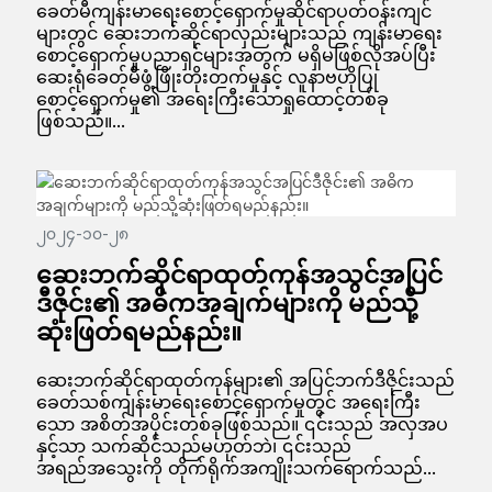
ခေတ်မီကျန်းမာရေးစောင့်ရှောက်မှုဆိုင်ရာပတ်ဝန်းကျင်
များတွင် ဆေးဘက်ဆိုင်ရာလှည်းများသည် ကျန်းမာရေး
စောင့်ရှောက်မှုပညာရှင်များအတွက် မရှိမဖြစ်လိုအပ်ပြီး
ဆေးရုံခေတ်မီဖွံ့ဖြိုးတိုးတက်မှုနှင့် လူနာဗဟိုပြု
စောင့်ရှောက်မှု၏ အရေးကြီးသောရှုထောင့်တစ်ခု
ဖြစ်သည်။...
၂၀၂၄-၁၀-၂၈
ဆေးဘက်ဆိုင်ရာထုတ်ကုန်အသွင်အပြင်
ဒီဇိုင်း၏ အဓိကအချက်များကို မည်သို့
ဆုံးဖြတ်ရမည်နည်း။
ဆေးဘက်ဆိုင်ရာထုတ်ကုန်များ၏ အပြင်ဘက်ဒီဇိုင်းသည်
ခေတ်သစ်ကျန်းမာရေးစောင့်ရှောက်မှုတွင် အရေးကြီး
သော အစိတ်အပိုင်းတစ်ခုဖြစ်သည်။ ၎င်းသည် အလှအပ
နှင့်သာ သက်ဆိုင်သည်မဟုတ်ဘဲ၊ ၎င်းသည်
အရည်အသွေးကို တိုက်ရိုက်အကျိုးသက်ရောက်သည်...