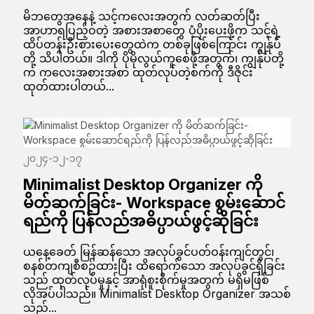
မိဘတွေအနေနဲ့ သင့်ကလေးအတွက် လတ်ဆတ်ပြီး
အာဟာရပြည့်ဝတဲ့ အစားအစာတွေ ပံ့ပိုးပေးဖို့က သင့်ရဲ့
ထိပ်တန်းဦးစားပေးတွေထဲက တစ်ခုဖြစ်ကြောင်း ကျွန်ုပ်
တို့ သိပါတယ်။ ဒါကို ပိုမိုလွယ်ကူစေဖို့အတွက်၊ ကျွန်ုပ်တို့
က ကလေးအစားအစာ ထုတ်လုပ်တဲ့စက်ကို ဒီဇိုင်း
ထုတ်ထားပါတယ်...
၂၀၂၄-၁၂-၁၇
Minimalist Desktop Organizer ကို
မိတ်ဆက်ခြင်း- Workspace စွမ်းဆောင်
ရည်ကို ပြန်လည်အဓိပ္ပာယ်ဖွင့်ဆိုခြင်း
ယနေ့ခေတ် မြန်ဆန်သော အလုပ်ခွင်ပတ်ဝန်းကျင်တွင်၊
စနစ်တကျစီစဉ်ထားပြီး ထိရောက်သော အလုပ်ခွင်ရှိခြင်း
သည် ထုတ်လုပ်မှုနှင့် အာရုံစူးစိုက်မှုအတွက် မရှိမဖြစ်
လိုအပ်ပါသည်။ Minimalist Desktop Organizer အသစ်
သည်...