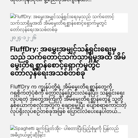
၂၀၂၄-၁၂-၂၆
FluffDry: အမွှေးအမျှင်သန့်ရှင်းရေးမှ
သည် သက်တောင့်သက်သာရှိမှုအထိ အိမ်
မွေးတိရစ္ဆာန်စောင့်ရှောက်မှုတွင်
တော်လှန်ရေးအသစ်တစ်ခု
FluffDry က ကျွန်ုပ်တို့ရဲ့ အိမ်မွေးတိရစ္ဆာန်တွေကို
ဂရုစိုက်တဲ့ပုံစံကို တော်လှန်ပြောင်းလဲနေပြီး၊ သန့်ရှင်းရေး
လုပ်ရတဲ့ အတွေ့အကြုံကို အိမ်မွေးတိရစ္ဆာန်တွေနဲ့ သူတို့
နှစ်ယောက်စလုံးအတွက် ချောမွေ့ပြီး ပျော်စရာကောင်းတဲ့
လုပ်ရိုးလုပ်စဉ်တစ်ခုအဖြစ် ပြောင်းလဲပေးနေပါတယ်...