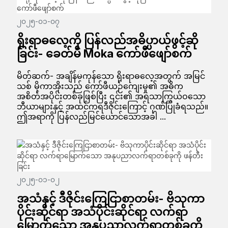
၂၀၂၅-၀၁-၀၇
ရိုးရာဓလေ့ကို ပြန်လည်အဓိပ္ပာယ်ဖွင့်ဆို
ခြင်း- ခေတ်မီ Moka ကော်ဖီဖျော်စက်
မိတ်ဆက်- အချိန်မကုန်သော ရိုးရာဓလေ့အတွက် အမြင်
သစ် မိုကာအိုးသည် ကော်ဖီယဉ်ကျေးမှု၏ အဓိက
အစိတ်အပိုင်းတစ်ခုဖြစ်ပြီး ၎င်း၏ အရသာကြွယ်ဝသော
ဘီယာများနှင့် အထင်ကရဒီဇိုင်းကြောင့် ဂုဏ်ပြုခံရသည်။
ဤအရာကို ပြန်လည်မြင်ယောင်သောအခါ ...
၂၀၂၅-၀၁-၀၂
အသံနှင့် ဒီဇိုင်းကြေငြာစာတမ်း- ဗိသုကာ
ပိုင်းဆိုင်ရာ အသံပိုင်းဆိုင်ရာ လက်ရာ
မြောက်သော အနုပညာလက်ရာတစ်ခုကို