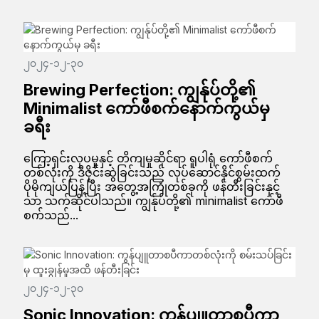
၂၀၂၄-၁၂-၃၀
Brewing Perfection: ကျွန်ုပ်တို့၏
Minimalist ကော်ဖီစက်နောက်ကွယ်မှ
ခရီး
ကြော့ရှင်းလှပမှုနှင့် တိကျမှုဆိုင်ရာ ရူပါရုံ ကော်ဖီစက်
တစ်လုံးကို ဒီဇိုင်းဆွဲခြင်းသည် လုပ်ဆောင်နိုင်စွမ်းထက်
ပိုမိုကျယ်ပြန့်ပြီး အတွေ့အကြုံတစ်ခုကို ဖန်တီးခြင်းနှင့်
သာ သက်ဆိုင်ပါသည်။ ကျွန်ုပ်တို့၏ minimalist ကော်ဖီ
စက်သည်...
၂၀၂၄-၁၂-၃၀
Sonic Innovation: ကွန်ပျူတာစပီကာ