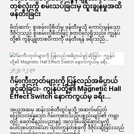
တစ်လုံးကို စမ်းသပ်ခြင်းမှ ထူးချွန်မှုအထိ
ဖန်တီးခြင်း
မိတ်ဆက်- စူးစမ်းလိုစိတ်မှ ဖန်တီးမှုသို့ ကောင်းမွန်သော
ဒီဇိုင်းသည် စူးစမ်းလိုစိတ်ဖြင့် စတင်လေ့ရှိသည်။ ကျွန်ုပ်
တို့၏ ကွန်ပျူတာစပီကာကို ဖန်တီးရန် ခရီးသည်...
၂၀၂၄-၁၂-၃၀
ဂိမ်းကီးဘုတ်များကို ပြန်လည်အဓိပ္ပာယ်
ဖွင့်ဆိုခြင်း- ကျွန်ုပ်တို့၏ Magnetic Hall
Effect Switch နောက်ကွယ်မှ ခရီး...
အယူအဆမှ ဆန်းသစ်တီထွင်မှုသို့ အဆက်မပြတ်
ပြောင်းလဲနေသော ဂိမ်းကစားသည့်ပစ္စည်းများ၏ ကမ္ဘာ
တွင် ခေတ်မီနည်းပညာနှင့် အလှအပဆွဲဆောင်မှုကို
ပေါင်းစပ်ထားသော ထုတ်ကုန်တစ်ခုကို ဒီဇိုင်းဆွဲခြင်းသည်
အလွန်ခက်ခဲသော ရွေးချယ်မှုတစ်ခု...