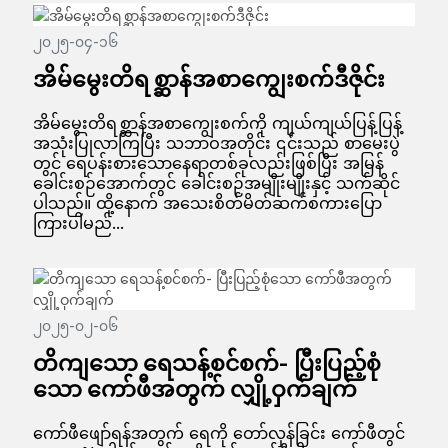
၂၀၂၅-၀၄-၁၆
အိမ်မွေးတိရစ္ဆာန်အစာကျွေးစက်ဒီဇိုင်း
အိမ်မွေးတိရစ္ဆာန်အစာကျွေးစက်ကို ကျယ်ကျယ်ပြန့်ပြန့်
အသုံးပြုလာကြပြီး သဘာဝအတိုင်း ၎င်းသည် စာမေးပွဲ
တွင် ရေပန်းစားသောနေရာတစ်ခုလည်းဖြစ်ပြီး အမြန်
ခေါင်းစဉ်အောက်တွင် ခေါင်းစဉ်အမျိုးမျိုးနှင့် သက်ဆိုင်
ပါသည်။ ထို့နောက် အသေးစိတ်မိတ်ဆက်စကားပြော
ကြားပါမည်...
၂၀၂၅-၀၂-၀၆
တိကျသော ရေသန့်စင်စက်- ပြီးပြည့်စုံ
သော ကော်ဖီအတွက် လျှို့ဝှက်ချက်
ကော်ဖီဖျော်ရန်အတွက် ရေကို တော်လှန်ခြင်း ကော်ဖီတွင်