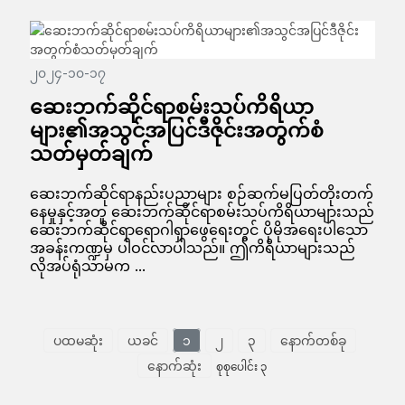
၂၀၂၄-၁၀-၁၇
ဆေးဘက်ဆိုင်ရာစမ်းသပ်ကိရိယာ
များ၏အသွင်အပြင်ဒီဇိုင်းအတွက်စံ
သတ်မှတ်ချက်
ဆေးဘက်ဆိုင်ရာနည်းပညာများ စဉ်ဆက်မပြတ်တိုးတက်
နေမှုနှင့်အတူ ဆေးဘက်ဆိုင်ရာစမ်းသပ်ကိရိယာများသည်
ဆေးဘက်ဆိုင်ရာရောဂါရှာဖွေရေးတွင် ပိုမိုအရေးပါသော
အခန်းကဏ္ဍမှ ပါဝင်လာပါသည်။ ဤကိရိယာများသည်
လိုအပ်ရုံသာမက ...
ပထမဆုံး
ယခင်
၁
၂
၃
နောက်တစ်ခု
နောက်ဆုံး
စုစုပေါင်း ၃