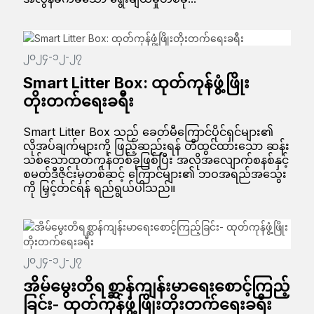
၂၀၂၄-၁၂-၂၇
Smart Litter Box: ထုတ်ကုန်ဖွံ့ဖြိုး
တိုးတက်ရေးခရီး
Smart Litter Box သည် ခေတ်မီကြောင်ပိုင်ရှင်များ၏
လိုအပ်ချက်များကို ဖြည့်ဆည်းရန် တီထွင်ထားသော ဆန်း
သစ်သောထုတ်ကုန်တစ်ခုဖြစ်ပြီး အလိုအလျောက်စနစ်နှင့်
စမတ်ဒီဇိုင်းမှတစ်ဆင့် ကြောင်များ၏ ဘဝအရည်အသွေး
ကို မြှင့်တင်ရန် ရည်ရွယ်ပါသည်။
၂၀၂၄-၁၂-၂၇
အိမ်မွေးတိရစ္ဆာန်ကျန်းမာရေးစောင့်ကြည့်
ခြင်း- ထုတ်ကုန်ဖွံ့ဖြိုးတိုးတက်ရေးခရီး