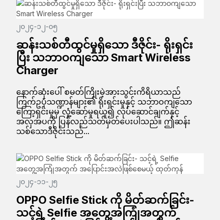
၂၀၂၄-၁၂-၀၅
ဆန်းသစ်တီထွင်မှုရှိသော ဒီဇိုင်း- ရိုးရှင်း
ပြီး သဘာဝကျသော Smart Wireless
Charger
နောက်ဆုံးပေါ် စမတ်ကြိုးမဲ့အားသွင်းကိရိယာသည်
ကြက်ဥပုံသဏ္ဍာန်များ၏ ရိုးရှင်းမှုနှင့် သဘာဝကျသော
ကြော့ရှင်းမှုမှ လှုံ့ဆော်မှုရယူ၍ လုပ်ဆောင်ချက်နှင့်
အလှအပကို ပြန်လည်သတ်မှတ်ပေးပါသည်။ ဤဆန်း
သစ်သောဒီဇိုင်းသည်...
၂၀၂၄-၁၁-၂၅
OPPO Selfie Stick ကို မိတ်ဆက်ခြင်း-
သင့်ရဲ့ Selfie အတွေ့အကြုံအတွက်