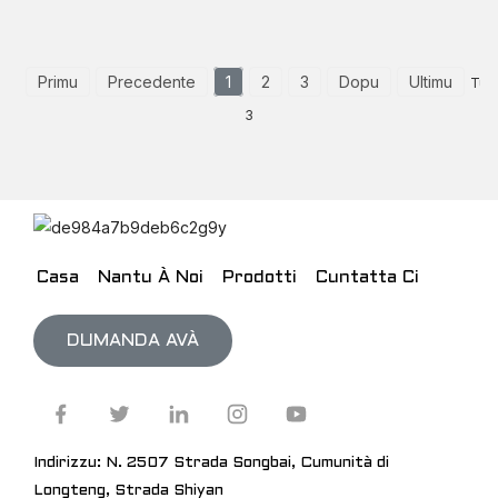
Primu
Precedente
1
2
3
Dopu
Ultimu
Tuta
3
Casa
Nantu À Noi
Prodotti
Cuntatta Ci
DUMANDA AVÀ
Indirizzu: N. 2507 Strada Songbai, Cumunità di
Longteng, Strada Shiyan