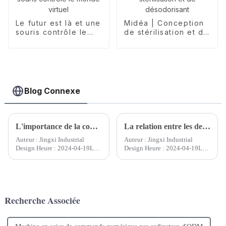
Le futur est là et une
Midéa | Conception
souris contrôle le
de stérilisation et de
monde virtuel
désodorisant
Blog Connexe
L'importance de la conception de produits industriels
La relation entre les dessins industriels et les droits de propriété intellectuelle
Auteur : Jingxi Industrial
Auteur : Jingxi Industrial
Design Heure : 2024-04-19Le
Design Heure : 2024-04-19La
design industriel joue un rôle
conception de produits
essentiel dans la société
industriels, en tant que partie
moderne. Il ne s'agit pas
importante des produits
seulement de l'intégration de la
industriels, n'est pas seulement
technologie et de l'art, mais
liée à la beauté et à l'aspect
Recherche Associée
aussi d'un pont entre les
pratique du produit, mais est...
produits et...