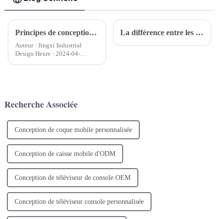
Principes de conception industrielle de l'apparence du produit
La différence entre les entreprises de conception de produits professionnelles et les entreprises de conception traditionnelles
Auteur : Jingxi Industrial
Design Heure : 2024-04-
18Bonjour à tous, aujourd'hui,
je veux vous parler de quelques
principes de base du design
industriel de l'apparence des
produits. Saviez-vous qu'à
Recherche Associée
chaque fois que...
Conception de coque mobile personnalisée
Conception de caisse mobile d'ODM
Conception de téléviseur de console OEM
Conception de téléviseur console personnalisée