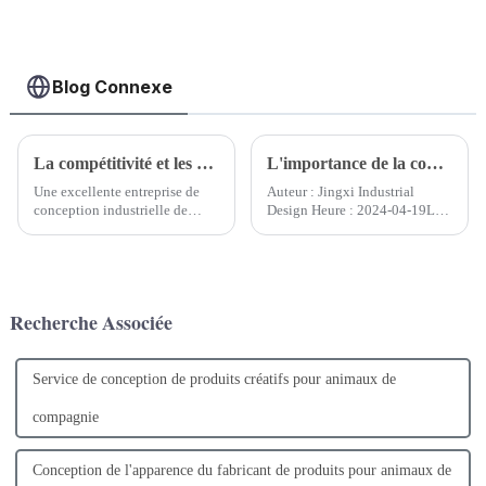
référence
Blog Connexe
La compétitivité et les caractéristiques de base qu'une excellente entreprise de conception industrielle de produits devrait posséder
L'importance de la conception de produits industriels
Une excellente entreprise de
Auteur : Jingxi Industrial
conception industrielle de
Design Heure : 2024-04-19Le
produits est la clé pour
design industriel joue un rôle
promouvoir l’innovation de
essentiel dans la société
produits et améliorer la
moderne. Il ne s'agit pas
compétitivité du marché. Une
seulement de l'intégration de la
telle entreprise dispose non
technologie et de l'art, mais
Recherche Associée
seulement d’une équipe de
aussi d'un pont entre les
conception professionnelle,
produits et...
mais dispose également...
Service de conception de produits créatifs pour animaux de
compagnie
Conception de l'apparence du fabricant de produits pour animaux de