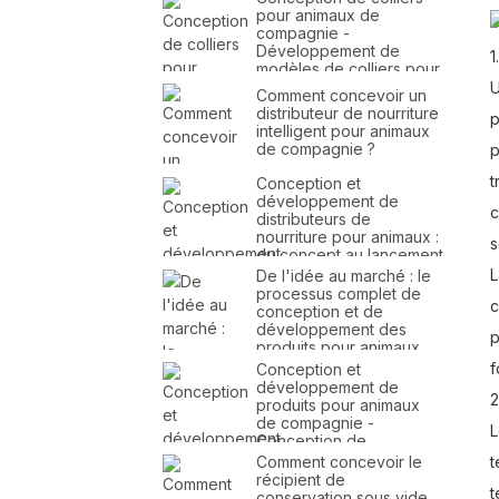
pour animaux de
compagnie -
Développement de
1.
modèles de colliers pour
animaux de compagnie -
U
Comment concevoir un
Conception et fabrication
distributeur de nourriture
p
de colliers pour animaux
intelligent pour animaux
de compagnie
de compagnie ?
p
t
Conception et
développement de
c
distributeurs de
nourriture pour animaux :
s
du concept au lancement
du produit
L
De l'idée au marché : le
processus complet de
c
conception et de
développement des
p
produits pour animaux
de compagnie
f
Conception et
développement de
2
produits pour animaux
de compagnie -
L
Conception de
distributeurs de
Comment concevoir le
t
nourriture pour animaux -
récipient de
t
Conception de
conservation sous vide