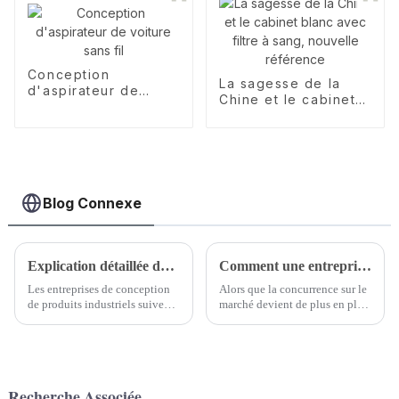
Conception
La sagesse de la
d'aspirateur de
Chine et le cabinet
voiture sans fil
blanc avec filtre à
sang, nouvelle
référence
Blog Connexe
Explication détaillée du processus de conception créative des entreprises de conception de produits industriels
Comment une entreprise professionnelle de conception de produits industriels peut-elle aider les entreprises à innover en matière de produits ?
Les entreprises de conception
Alors que la concurrence sur le
de produits industriels suivent
marché devient de plus en plus
un processus soigneusement
féroce, l'innovation des
conçu pour transformer les
produits d'entreprise est
idées en produits réels. Ce
devenue la clé pour obtenir un
processus garantit que la
avantage concurrentiel. Dans
conception est efficace,
ce processus, une entreprise
Recherche Associée
innovante et p...
professionnelle de conception