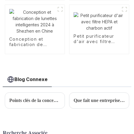
écouteurs
personnalisés
exclusifs pour le
Nouvel An
Petit purificateur
Conception et
d'air avec filtre
fabrication de
HEPA et charbon
lunettes intelligentes
actif
2024 à Shezhen en
Chine
Blog Connexe
Points clés de la conception de l'apparence des appareils électroménagers
Que fait une entreprise professionnelle de conception de produits ? Quelle est l’étendue des services d’une entreprise professionnelle de conception de produits ?
Recherche Associée