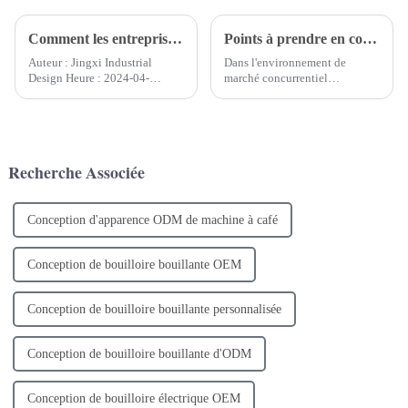
Comment les entreprises de design industriel planifient-elles le travail de conception de produits ?
Points à prendre en compte lors du choix d'une entreprise de design industriel de produits
Auteur : Jingxi Industrial
Dans l'environnement de
Design Heure : 2024-04-
marché concurrentiel
18Dans le domaine du design
d'aujourd'hui, le choix d'une
industriel, un excellent plan de
entreprise de conception
travail de conception de
industrielle de produits
produits est la clé du succès du
appropriée est crucial pour le
projet. Une planification
succès d'une entreprise. Une
Recherche Associée
complète et minutieuse ne peut
excellente entreprise de design
pas...
industriel peut non seulement
aider...
Conception d'apparence ODM de machine à café
Conception de bouilloire bouillante OEM
Conception de bouilloire bouillante personnalisée
Conception de bouilloire bouillante d'ODM
Conception de bouilloire électrique OEM