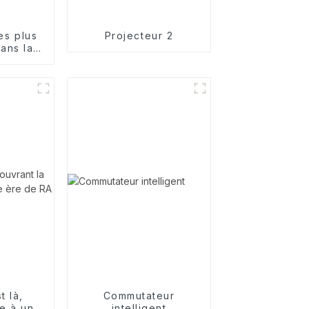
les plus
Projecteur 2
ans la
n de
res
s pour
s
t là,
Commutateur
ie à une
intelligent