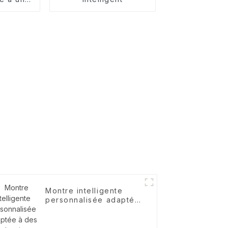
 de RA
Montre intelligente
personnalisée adaptée
à des industries
spécifiques