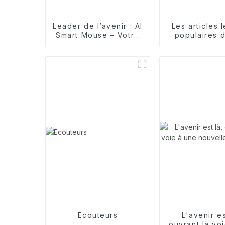
Leader de l’avenir : AI
Les articles 
Smart Mouse – Votre
populaires d
partenaire intelligent
conceptio
Mangeoi
Automatique
Chien
Écouteurs
L'avenir es
ouvrant la vo