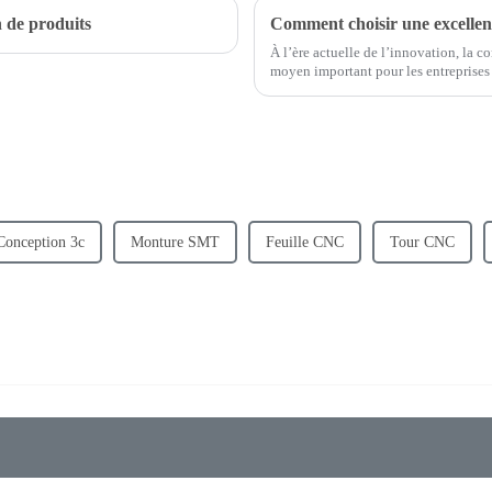
n de produits
À l’ère actuelle de l’innovation, la c
moyen important pour les entreprises d
excellente entreprise de conception d
Conception 3c
Monture SMT
Feuille CNC
Tour CNC