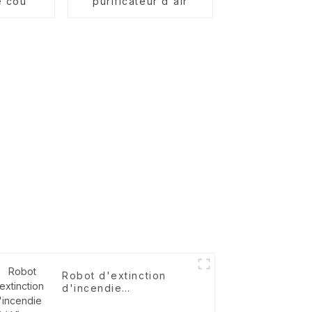
e cou
purificateur d'air
Robot d'extinction
d'incendie
antidéflagrant