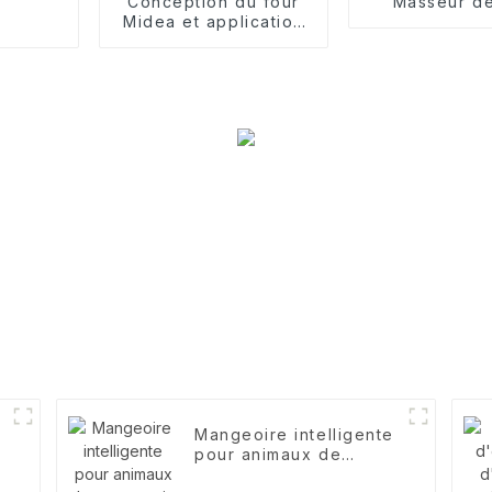
Conception du four
Masseur d
Midea et application
CMF partielle
Mangeoire intelligente
pour animaux de
compagnie