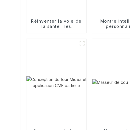
Réinventer la voie de
Montre intel
la santé : les
personnal
dispositifs de
adaptée à
ponction TIPS
industries spé
ouvrent un nouveau
chapitre dans le
traitement de
l'hypertension
portale