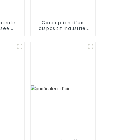
ligente
Conception d'un
isée
dispositif industriel
 des
embarqué avec
cifiques
ventilateur sans pales