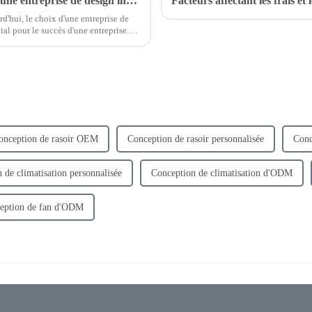
Points à prendre en compte lors du choix d'une entreprise de design industriel de produits
'hui, le choix d'une entreprise de
ial pour le succès d'une entreprise.
 seulement aider...
onception de rasoir OEM
Conception de rasoir personnalisée
Conc
 de climatisation personnalisée
Conception de climatisation d'ODM
eption de fan d'ODM