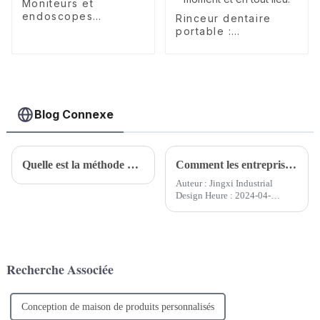
Moniteurs et
endoscopes
Rinceur dentaire
numériques
portable :
rafraîchissez votre
haleine, à tout
moment et en tout
lieu.
Blog Connexe
Quelle est la méthode de chargement pour la conception de l’apparence des appareils électroménagers ?
Comment les entreprises de design industriel planifient-elles le travail de conception de produits ?
Auteur : Jingxi Industrial
Design Heure : 2024-04-
18Dans le domaine du design
industriel, un excellent plan de
travail de conception de
produits est la clé du succès du
projet. Une planification
Recherche Associée
complète et minutieuse ne peut
pas...
Conception de maison de produits personnalisés