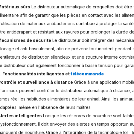
atériaux sûrs
Le distributeur automatique de croquettes doit être 
limentaire afin de garantir que les pièces en contact avec les alime
'utilisation de matériaux antibactériens contribue à protéger la san
tre antidérapant et résistant aux rayures pour prolonger la durée de
Mécanismes de sécurité
Le distributeur doit intégrer des mécanism
locage et anti-basculement, afin de prévenir tout incident pendan
entilateurs de distribution silencieux et une structure interne optim
e distributeur doit également fonctionner à basse tension pour garanti
. Fonctionnalités intelligentes et
télécommande
ontrôle et surveillance à distance
Grâce à une application mobil
'animaux peuvent contrôler le distributeur automatique à distance, aj
emps réel les habitudes alimentaires de leur animal. Ainsi, les animau
daptées, même en l'absence de leurs maîtres.
lertes intelligentes
Lorsque les réserves de nourriture sont faible
ysfonctionnement, il doit envoyer des alertes en temps opportun au 
anquent de nourriture. Grâce à l'intégration de la technologie IoT, 