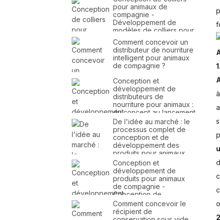
pour animaux de
p
compagnie -
Développement de
f
modèles de colliers pour
animaux de compagnie -
Comment concevoir un
Conception et fabrication
distributeur de nourriture
de colliers pour animaux
intelligent pour animaux
de compagnie
de compagnie ?
1
A
Conception et
développement de
à
distributeurs de
nourriture pour animaux :
a
du concept au lancement
du produit
s
De l'idée au marché : le
processus complet de
p
conception et de
développement des
u
produits pour animaux
de compagnie
d
Conception et
développement de
c
produits pour animaux
de compagnie -
c
Conception de
distributeurs de
Comment concevoir le
o
nourriture pour animaux -
récipient de
2
Conception de
conservation sous vide