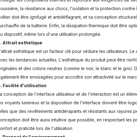
oussière, la résistance aux chocs, l'isolation et la protection contr
oîtier doit être ignifugé et antidéflagrant, et sa conception structurel
urchauffe de la batterie. Enfin, la dissipation thermique doit être op
u dispositif, même lors d'une utilisation prolongée.
. Attrait esthétique
'attrait esthétique est un facteur clé pour séduire les utilisateurs. 
vec les tendances actuelles. L'esthétique du produit peut être ren
riginales et des coloris neutres (comme le noir, le blanc et le gris).
galement être envisagées pour accroître son attractivité sur le mar
. Facilité d'utilisation
a conception de l'interface utilisateur et de l'interaction est un élé
es voyants lumineux et la disposition de l'interface doivent être lo
elles que des revêtements antidérapants et résistants aux rayures pe
onception doit être aussi intuitive que possible, en respectant les p
onfort et praticité lors de l'utilisation.
. Respect de l'environnement