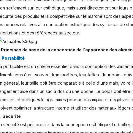
on seulement sur leur esthétique, mais aussi directement sur leurs
écurité des produits et la compétitivité sur le marché sont des asp
es normes relatives à la conception esthétique des systèmes de sto
rientations et des références au secteur.
. Principes de base de la conception de l'apparence des alime
.
Portabilité
a portabilité est un critère essentiel dans la conception des alimen
limentations étant souvent transportées, leur taille et leur poids doive
n général, leur taille doit être comparable à celle d'une main, voir
angement aisé dans un sac à dos ou une poche. Le poids doit être
rammes et quelques kilogrammes pour ne pas impacter négativement
oivent optimiser la structure interne et utiliser des matériaux légers p
. Sécurité
a sécurité est primordiale dans la conception esthétique. Le boîtie
rotéger les composants internes et répondre aux exigences de sécur