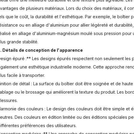
vantages de plusieurs matériaux. Lors du choix des matériaux, il c
els que le coût, la durabilité et l'esthétique. Par exemple, le boîtier
ésistance ou en alliage d'aluminium pour allier légèreté et durabilité,
éalisé en alliage d'aluminium-magnésium moulé sous pression pour u
lus grande stabilité.
. Détails de conception de l'apparence
esign épuré :** Les designs épurés respectent non seulement les p
galement une esthétique industrielle moderne. Cette approche rend l
lus facile à transporter.
inition de détail : La surface du boîtier doit être soignée et de ha
ablage ou le brossage qui améliorent la texture du produit. Les bords
lessures.
armonie des couleurs : Le design des couleurs doit être simple et
eutres. Des couleurs en édition limitée ou des éditions spéciales 
ifférentes préférences des utilisateurs.
onception modulaire :** Une approche de conception modulaire per