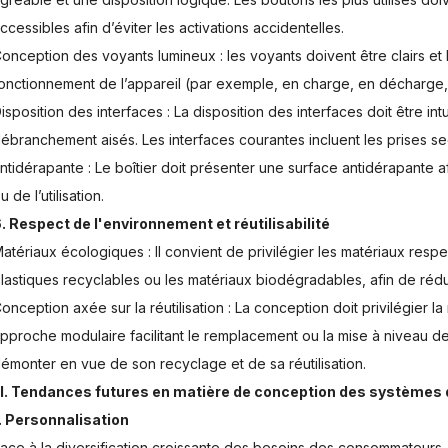
ccessibles afin d’éviter les activations accidentelles.
onception des voyants lumineux : les voyants doivent être clairs et l
onctionnement de l’appareil (par exemple, en charge, en décharge, b
isposition des interfaces : La disposition des interfaces doit être in
ébranchement aisés. Les interfaces courantes incluent les prises se
ntidérapante : Le boîtier doit présenter une surface antidérapante af
u de l’utilisation.
. Respect de l'environnement et réutilisabilité
atériaux écologiques : Il convient de privilégier les matériaux resp
lastiques recyclables ou les matériaux biodégradables, afin de rédu
onception axée sur la réutilisation : La conception doit privilégier l
pproche modulaire facilitant le remplacement ou la mise à niveau des
émonter en vue de son recyclage et de sa réutilisation.
II. Tendances futures en matière de conception des systèmes
. Personnalisation
ace à la diversification croissante des besoins des consommateurs