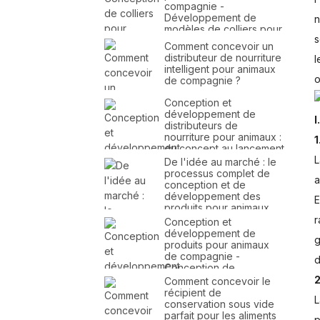
compagnie -
Développement de
n
modèles de colliers pour
s
animaux de compagnie -
Comment concevoir un
Conception et fabrication
distributeur de nourriture
l
de colliers pour animaux
intelligent pour animaux
de compagnie
o
de compagnie ?
Conception et
développement de
I
distributeurs de
nourriture pour animaux :
1
du concept au lancement
du produit
L
De l'idée au marché : le
processus complet de
a
conception et de
développement des
E
produits pour animaux
de compagnie
r
Conception et
développement de
g
produits pour animaux
de compagnie -
d
Conception de
distributeurs de
2
Comment concevoir le
nourriture pour animaux -
récipient de
L
Conception de
conservation sous vide
distributeurs d'eau pour
parfait pour les aliments
p