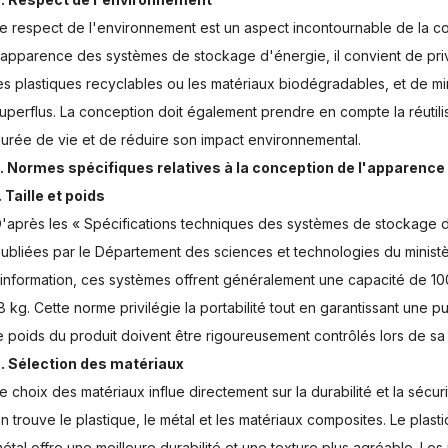
e respect de l'environnement est un aspect incontournable de la 
'apparence des systèmes de stockage d'énergie, il convient de priv
es plastiques recyclables ou les matériaux biodégradables, et de mi
uperflus. La conception doit également prendre en compte la réutilisa
urée de vie et de réduire son impact environnemental.
I. Normes spécifiques relatives à la conception de l'apparenc
. Taille et poids
'après les « Spécifications techniques des systèmes de stockage d'
ubliées par le Département des sciences et technologies du ministè
'information, ces systèmes offrent généralement une capacité de 10
8 kg. Cette norme privilégie la portabilité tout en garantissant une pu
e poids du produit doivent être rigoureusement contrôlés lors de sa c
. Sélection des matériaux
e choix des matériaux influe directement sur la durabilité et la sécur
n trouve le plastique, le métal et les matériaux composites. Le plas
étal offre une meilleure durabilité et une texture plus agréable. L