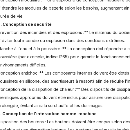
'étendre les modules de batterie selon les besoins, augmentant ainsi 
urée de vie.
. Conception de sécurité
révention des incendies et des explosions :** Le matériau du boîtier 
'éviter tout incendie ou explosion dans des conditions extrêmes.
tanche à l'eau et à la poussière :** La conception doit répondre à c
oussière (par exemple, indice IP65) pour garantir le fonctionnemen
nvironnements difficiles.
onception antichoc :** Les composants internes doivent être doté
oussinets en silicone, des amortisseurs à ressort) afin de réduire l'i
onception de la dissipation de chaleur :** Des dispositifs de dissipa
hermiques appropriés doivent être inclus pour assurer une dissipation
rolongée, évitant ainsi la surchauffe et les dommages.
. Conception de l'interaction homme-machine
isposition des boutons : Les boutons doivent être conçus selon des
gréable et une disposition logique. Les boutons les plus utilisés doi