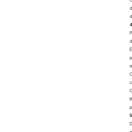
d
d
4
P
d
É
p
e
C
c
C
t
p
5
D
a