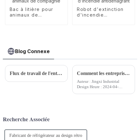
Bac à litière pour
Robot d'extinction
animaux de
d'incendie
compagnie
antidéflagrant
Blog Connexe
Flux de travail de l'entreprise de conception de produits
Comment les entreprises de design industriel planifient-elles le travail de conception de produits ?
Auteur : Jingxi Industrial
Design Heure : 2024-04-
18Dans le domaine du design
industriel, un excellent plan de
travail de conception de
produits est la clé du succès du
projet. Une planification
Recherche Associée
complète et minutieuse ne peut
pas...
Fabricant de réfrigérateur au design rétro